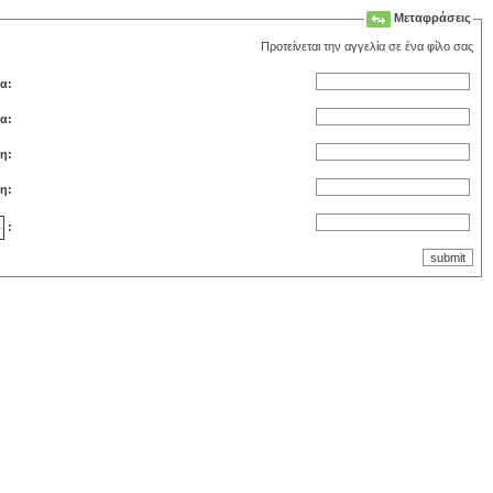
Μεταφράσεις
Προτείνεται την αγγελία σε ένα φίλο σας
α:
έα:
η:
η:
: