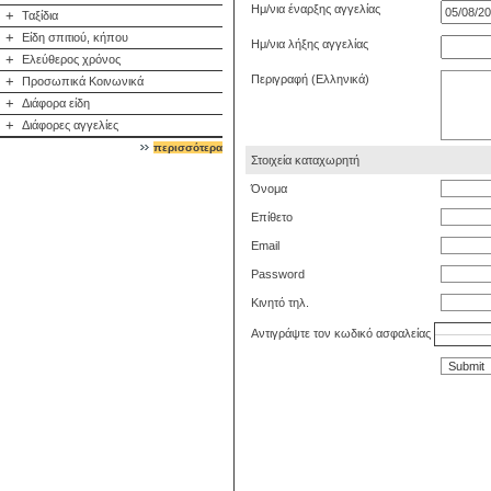
Ημ/νια έναρξης
αγγελίας
+
Ταξίδια
+
Είδη σπιτιού, κήπου
Ημ/νια λήξης
αγγελίας
+
Ελεύθερος χρόνος
Περιγραφή (Ελληνικά)
+
Προσωπικά Κοινωνικά
+
Διάφορα είδη
+
Διάφορες αγγελίες
περισσότερα
Στοιχεία καταχωρητή
Όνομα
Επίθετο
Email
Password
Kινητό τηλ.
Αντιγράψτε τον κωδικό ασφαλείας