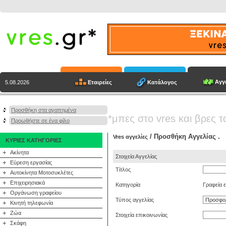
Αγγε
Εταιρείες
Κατάλογος
5.08.2026
Προσθήκη στα αγαπημένα
*μπες στο vres και βρες τ
Προωθήστε σε ένα φίλο
/ Προσθήκη Αγγελίας .
Vres αγγελίες
ΚΥΡΙΕΣ ΚΑΤΗΓΟΡΙΕΣ
+
Ακίνητα
Στοιχεία Αγγελίας
+
Εύρεση εργασίας
Τίτλος
+
Αυτοκίνητα Μοτοσυκλέτες
+
Επιχειρησιακά
Κατηγορία
Γραφεία 
+
Οργάνωση γραφείου
Τύπος αγγελίας
+
Κινητή τηλεφωνία
+
Ζώα
Στοιχεία επικοινωνίας
+
Σκάφη