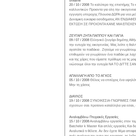
oriflame
20 / 10 / 2008
Το καλύτερο της επιστήμης Το
καλλυντικών Προιοντα για ολη την οικογενει
εγγυηση υπεροχης Πλουσια ΔΩΡΑ για νεα μελ
Δυναμικη ευκαιρια εισοδηματος ΑΝ ΕΝΔΙΑ
ΕΚΤΩΣΗ ΣΕ ΠΡΟΙΟΝΤΑ ΚΑΝΕ ΜΙΑ ΕΠΙΣΚΕ
ΖΕΥΓΑΡΙ ΖΗΤΑ ΠΑΠΠΟΥ ΚΑΙ ΓΙΑΓΙΑ
09 / 07 / 2008
Ελληνικό ζευγάρι δημότης Αθή
την ευτυχία της οικογενείας. Μας λείπε η θαλ
αγαπάτε τα παιδάκια . Ζητούμε να γνωρίσου
επιθυμούν να γνωρίσουν ένα παιδάκι με λαχτ
και της χάρες που είμαστε πρόθυμη να τις μοι
νιώσουμε όλοι την ευτυχία ΝΑ ΤΟ ΔΙΤΤΕ ΣΑ
ΑΠΑΛΛΑΓΗ ΑΠΟ ΤΟ ΑΓΧΟΣ
05 / 10 / 2008
Θέλεις να επιτύχεις ένα υψηλότ
Μην τη χάσεις
ΔΙΑΥΛΟΣ
19 / 10 / 2008
ΣΥΝΟΙΚΕΣΙΑ-ΓΝΩΡΙΜΙΕΣ ΓΑΜΟΥ 
σχεσεων σαs προτεινει καταλληλα για εσαs,
Αναλαμβάνω Πτυχιακές Εργασίες
15 / 10 / 2008
Αναλαμβάνω εργασίες στον τομέ
Batchelor k Master Και απλές εργασίες Και 
Αναλυτικά τι θέλετε. Αν δεν έχετε θέμα αποφα
τιμές αναλογα τον τυπο της εργασιας, τις λεξε