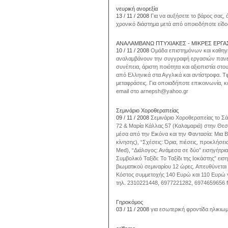
νευρική ανορεξία
13 / 11 / 2008
Για να αυξήσετε το βάρος σας,
χρονικό διάστημα μετά από οποιοδήποτε είδ
ΑΝΑΛΑΜΒΑΝΩ ΠΤΥΧΙΑΚΕΣ - ΜΙΚΡΕΣ ΕΡΓΑΣ
10 / 11 / 2008
Ομάδα επιστημόνων και καθηγη
αναλαμβάνουν την συγγραφή εργασιών πανεπισ
συνέπεια, άριστη ποιότητα και αξιοπιστία σ
από Ελληνικά στα Αγγλικά και αντίστροφα. Τι
μεταφράσεις. Για οποιαδήποτε επικοινωνία, 
email στο arnepsh@yahoo.gr
Σεμινάριο Χοροθεραπείας
09 / 11 / 2008
Σεμινάριο Χοροθεραπείας το Σά
72 & Μαρία Κάλλας 57 (Καλαμαριά) στην Θεσ
μέσα από την Εικόνα και την Φαντασία: Μια 
κίνησης), “Σχέσεις: Όρια, πιέσεις, προκλήσε
Med), “Διάλογος: Ανάμεσα σε δύο” εισηγήτ
Συμβολικό Ταξίδι: Το Ταξίδι της Ιοκάστης” 
βιωματικού σεμιναρίου 12 ώρες. Απευθύνεται
Κόστος συμμετοχής 140 Ευρώ και 110 Ευρώ γ
τηλ. 2310221448, 6977221282, 6974659656 f
Γηροκόμος
03 / 11 / 2008
για εσωτερική φροντίδα ηλικιω