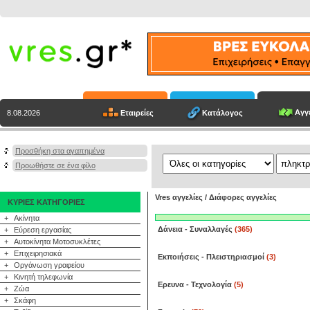
Αγγε
Εταιρείες
Κατάλογος
8.08.2026
Προσθήκη στα αγαπημένα
Προωθήστε σε ένα φίλο
Vres αγγελίες
/
Διάφορες αγγελίες
ΚΥΡΙΕΣ ΚΑΤΗΓΟΡΙΕΣ
+
Ακίνητα
Δάνεια - Συναλλαγές
(365)
+
Εύρεση εργασίας
+
Αυτοκίνητα Μοτοσυκλέτες
+
Επιχειρησιακά
Εκποιήσεις - Πλειστηριασμοί
(3)
+
Οργάνωση γραφείου
+
Κινητή τηλεφωνία
Ερευνα - Τεχνολογία
(5)
+
Ζώα
+
Σκάφη