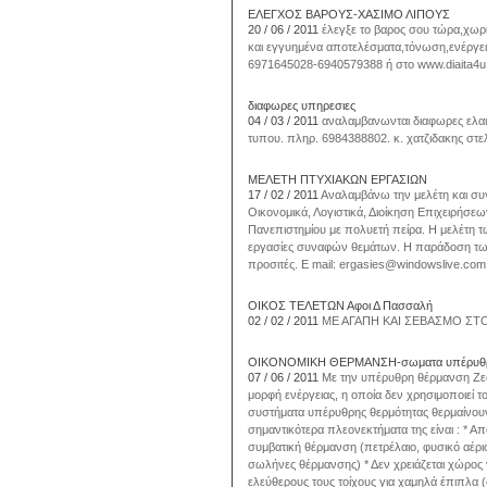
ΕΛΕΓΧΟΣ ΒΑΡΟΥΣ-ΧΑΣΙΜΟ ΛΙΠΟΥΣ
20 / 06 / 2011
έλεγξε το βαρος σου τώρα,χωρίς
και εγγυημένα αποτελέσματα,τόνωση,ενέργ
6971645028-6940579388 ή στο www.diaita4u
διαφωρες υπηρεσιες
04 / 03 / 2011
αναλαμβανωνται διαφωρες ελαι
τυπου. πληρ. 6984388802. κ. χατζιδακης στε
ΜΕΛΕΤΗ ΠΤΥΧΙΑΚΩΝ ΕΡΓΑΣΙΩΝ
17 / 02 / 2011
Αναλαμβάνω την μελέτη και συ
Οικονομικά, Λογιστικά, Διοίκηση Επιχειρήσε
Πανεπιστημίου με πολυετή πείρα. Η μελέτη τ
εργασίες συναφών θεμάτων. Η παράδοση των 
προσιτές. E mail: ergasies@windowslive.co
ΟΙΚΟΣ ΤΕΛΕΤΩΝ Αφοι Δ Πασσαλή
02 / 02 / 2011
ΜΕ ΑΓΑΠΗ ΚΑΙ ΣΕΒΑΣΜΟ ΣΤΟ
ΟΙΚΟΝΟΜΙΚΗ ΘΕΡΜΑΝΣΗ-σωματα υπέρυθρ
07 / 06 / 2011
Με την υπέρυθρη θέρμανση Ζεστ
μορφή ενέργειας, η οποία δεν χρησιμοποιεί τ
συστήματα υπέρυθρης θερμότητας θερμαίνουν
σημαντικότερα πλεονεκτήματα της είναι : * 
συμβατική θέρμανση (πετρέλαιο, φυσικό αέριο,
σωλήνες θέρμανσης) * Δεν χρειάζεται χώρος 
ελεύθερους τους τοίχους για χαμηλά έπιπλα 