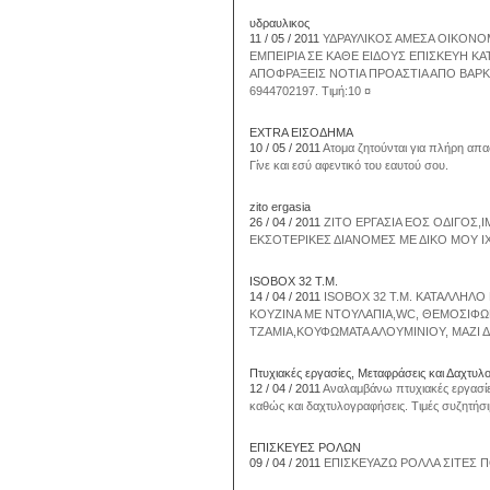
υδραυλικος
11 / 05 / 2011
ΥΔΡΑΥΛΙΚΟΣ ΑΜΕΣΑ ΟΙΚΟΝΟ
ΕΜΠΕΙΡΙΑ ΣΕ ΚΑΘΕ ΕΙΔΟΥΣ ΕΠΙΣΚΕΥΗ ΚΑ
ΑΠΟΦΡΑΞΕΙΣ NOTIA ΠΡΟΑΣΤΙΑ ΑΠΟ ΒΑΡΚ
6944702197. Τιμή:10 ¤
EXTRA ΕΙΣΟΔΗΜΑ
10 / 05 / 2011
Ατομα ζητούνται για πλήρη απ
Γίνε και εσύ αφεντικό του εαυτού σου.
zito ergasia
26 / 04 / 2011
ΖΙΤΟ ΕΡΓΑΣΙΑ ΕΟΣ ΟΔΙΓΟΣ,Ι
ΕΚΣΟΤΕΡΙΚΕΣ ΔΙΑΝΟΜΕΣ ΜΕ ΔΙΚΟ ΜΟΥ Ι
ISOBOX 32 Τ.Μ.
14 / 04 / 2011
ISOBOX 32 T.M. ΚΑΤΑΛΛΗΛΟ Γ
ΚΟΥΖΙΝΑ ME ΝΤΟΥΛΑΠΙΑ,WC, ΘΕΜΟΣΙΦΩΝΟ
ΤΖΑΜΙΑ,ΚΟΥΦΩΜΑΤΑ ΑΛΟΥΜΙΝΙΟΥ, ΜΑΖΙ ΔΙ
Πτυχιακές εργασίες, Μεταφράσεις και Δαχτυλ
12 / 04 / 2011
Αναλαμβάνω πτυχιακές εργασίες
καθώς και δαχτυλογραφήσεις. Τιμές συζητήσι
ΕΠΙΣΚΕΥΕΣ ΡΟΛΩΝ
09 / 04 / 2011
ΕΠΙΣΚΕΥΑΖΩ ΡΟΛΛΑ ΣΙΤΕΣ 