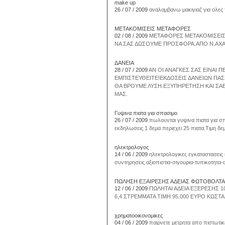
make up
26 / 07 / 2009
αναλαμβανω μακιγιαζ για ολες τ
ΜΕΤΑΚΟΜΙΣΕΙΣ ΜΕΤΑΦΟΡΕΣ
02 / 08 / 2009
ΜΕΤΑΦΟΡΕΣ ΜΕΤΑΚΟΜΙΣΕΙΣ 
ΝΑ ΣΑΣ ΔΩΣΟΥΜΕ ΠΡΟΣΦΟΡΑ.ΑΠΟ Ν.ΑΧΑΙ
ΔΑΝΕΙΑ
28 / 07 / 2009
ΑΝ ΟΙ ΑΝΑΓΚΕΣ ΣΑΣ ΕΙΝΑΙ 
ΕΜΠΙΣΤΕΥΘΕΙΤΕ!ΕΚΔΟΣΕΙΣ ΔΑΝΕΙΩΝ ΠΑΣ
ΘΑ ΒΡΟΥΜΕ ΛΥΣΗ.ΕΞΥΠΗΡΕΤΗΣΗ ΚΑΙ ΣΑΒ
ΜΑΣ.
Γυψινα πιατα για σπασιμο
26 / 07 / 2009
πωλουνται γυψινα πιατα για σ
εκδηλωσεις.1 δεμα περιεχει 25 πιατα.Τιμη 
ηλεκτρολογος
14 / 06 / 2009
ηλεκτρολογικες εγκαταστασεις
συντηρησεις.αξιοπιστια-σιγουρια-τυπικοτητα
ΠΩΛΗΣΗ ΕΞΑΙΡΕΣΗΣ ΑΔΕΙΑΣ ΦΩΤΟΒΟΛΤ
12 / 06 / 2009
ΠΩΛΗΤΑΙ ΑΔΕΙΑ ΕΞΕΡΕΣΗΣ 
6,4 ΣΤΡΕΜΜΑΤΑ ΤΙΜΗ 95.000 ΕΥΡΟ ΚΩΣΤΑ
χρηματοοικονομικες
04 / 06 / 2009
παιρνετε μετρητα απο πιστωτι