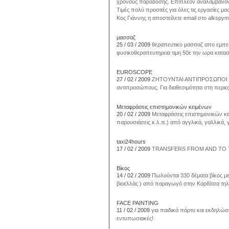
χρόνους παράδοσης. Επιπλέον αναλαμβάνοντα
Τιμές πολύ προσιτές για όλες τις εργασίες 
Κος Γιάννης η αποστείλετε email στο alksp
μασσαζ
25 / 03 / 2009
θεραπευτικο μασσαζ απο εμπε
φυσικοθεραπευτηρεια τιμη 50ε την ωρα κατασ
EUROSCOPE
27 / 02 / 2009
ΖΗΤΟΥΝΤΑΙ ΑΝΤΙΠΡΟΣΩΠΟΙ Η C
αντιπροσώπους. Για διαθεσιμότητα στη περι
Μεταφράσεις επιστημονικών κειμένων
20 / 02 / 2009
Μεταφράσεις επιστημονικών κει
παρουσιάσεις κ.λ.π.) από αγγλικά, γαλλικά, γ
taxi24hours
17 / 02 / 2009
TRANSFERS FROM AND TO T
Βίκος
14 / 02 / 2009
Πωλούνται 330 δέματα βίκος με
βιοελλάς ) από παραγωγό στην Καρδίτσα τηλ
FACE PAINTING
11 / 02 / 2009
για παιδικά πάρτυ και εκδηλώσ
εντυπωσιακές!