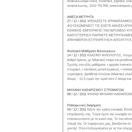
ανακυκλώσιμα υλικά, πλαστικά, χαρτικά, υλι
ανακύκλωσης, 2310 751768, www.kamparis.
ΑΜΕΣΑ ΜΕΤΡΗΤΑ
27 / 12 / 2011
ΧΡΕΙΑΖΕΣΤΕ ΧΡΗΜΑΤΑ ΑΜΕΣΩ
ΦΟΥΣΚΩΜΕΝΕΣ? ΤΙΣ ΕΧΕΤΕ ΑΦΗΣΕΙ ΑΠΛ
EΘΝΙΚΗΣ-ΕΜΠΟΡΙΚΗΣ-ΤΑΧΥΔΡΟΜΕΙΟ-ΚΥΠ
ΚΑΘΥΣΤΕΡΗΣΗ ΠΑΙΡΝΕΤΕ ΜΕΤΡΗΤΑ ΑΜΕΣΑ
ΑΥΘΗΜΕΡΟΝ ΕΞΥΠΗΡΕΤΗΣΗ-ΑΠΟΛΥΤΗ ΕΧ
Φοιτητικά Μαθήματα Φιλολογικών
14 / 12 / 2011
ΚΛΑΣΙΚΗ ΦΙΛΟΛΟΓΟΣ, πτυχιούχο
βαθμό άριστα, με διδακτική πείρα και μεταδοτ
Σχολής στα εξής μαθήματα: • αρχαία-λατινικά:
πτυχιακό, • εξετάσεις μεταπτυχιακού, • κατατα
περιλήψεις. Διατίθεται πλούσιο διδακτικό υλι
άτομο, - 12,5 ευρώ την ώρα/ από 2 άτομα κα
ΜΗΧΑΝΗ ΚΑΘΑΡΙΣΜΟΥ ΣΤΡΩΜΑΤΩΝ
08 / 12 / 2011
ΨΑΧΝΩ ΜΗΧΑΝΗ ΚΑΘΑΡΙΣΜ
Ραδιοφωνική διαφήμιση
04 / 12 / 2011
Κάντε την κρίση ευκαιρία. Επι
επιχείρησής σας. Τώρα έχετε την ευκαιρία να
επικοινωνήσετε με το κοινό σας. Το πιο αποτ
στιγμή της. Οι παραγωγές μας, βασίζονται σε
μοντάζ. Όλα επεξεργασμένα με τις πιο σύγχρ