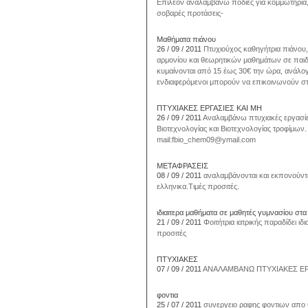
Επιλέον αναλαμβάνω ποδιές για κομμωτηρία, κ
σοβαρές προτάσεις-
Μαθήματα πιάνου
26 / 09 / 2011
Πτυχιούχος καθηγήτρια πιάνου, 
αρμονίου και θεωρητικών μαθημάτων σε παιδι
κυμαίνονται από 15 έως 30€ την ώρα, ανάλογ
ενδιαφερόμενοι μπορούν να επικοινωνούν στ
ΠΤΥΧΙΑΚΕΣ ΕΡΓΑΣΙΕΣ ΚΑΙ ΜΗ
26 / 09 / 2011
Αναλαμβάνω πτυχιακές εργασίες 
Βιοτεχνολογίας και Βιοτεχνολογίας τροφίμων. 
mail:fbio_chem09@ymail.com
ΜΕΤΑΦΡΑΣΕΙΣ
08 / 09 / 2011
αναλαμβάνονται και εκπονούντα
ελληνικα.Τιμές προσιτές.
ιδιαιτερα μαθήματα σε μαθητές γυμνασίου στα
21 / 09 / 2011
Φοιτήτρια ιατρικής παραδίδει 
προσιτές
ΠΤΥΧΙΑΚΕΣ
07 / 09 / 2011
ΑΝΑΛΑΜΒΑΝΩ ΠΤΥΧΙΑΚΕΣ ΕΡ
φοντια
25 / 07 / 2011
συνεργειο ραφης φοντιων απο