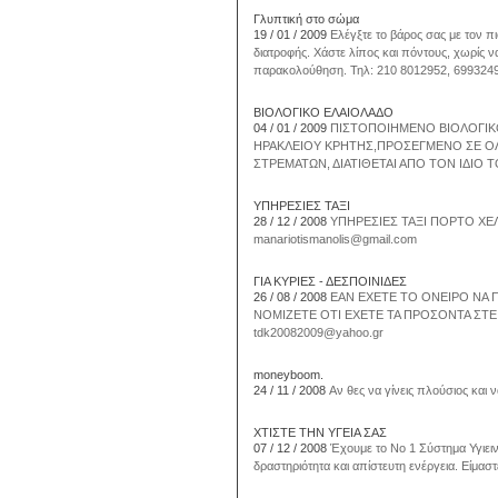
Γλυπτική στο σώμα
19 / 01 / 2009
Ελέγξτε το βάρος σας με τον π
διατροφής. Χάστε λίπος και πόντους, χωρίς
παρακολούθηση. Τηλ: 210 8012952, 699324
ΒΙΟΛΟΓΙΚΟ ΕΛΑΙΟΛΑΔΟ
04 / 01 / 2009
ΠΙΣΤΟΠΟΙΗΜΕΝΟ ΒΙΟΛΟΓΙΚ
ΗΡΑΚΛΕΙΟΥ ΚΡΗΤΗΣ,ΠΡΟΣΕΓΜΕΝΟ ΣΕ ΟΛΑ
ΣΤΡΕΜΑΤΩΝ, ΔΙΑΤΙΘΕΤΑΙ ΑΠΟ ΤΟΝ ΙΔΙΟ Τ
ΥΠΗΡΕΣΙΕΣ ΤΑΞΙ
28 / 12 / 2008
ΥΠΗΡΕΣΙΕΣ ΤΑΞΙ ΠΟΡΤΟ ΧΕ
manariotismanolis@gmail.com
ΓΙΑ ΚΥΡΙΕΣ - ΔΕΣΠΟΙΝΙΔΕΣ
26 / 08 / 2008
ΕΑΝ ΕΧΕΤΕ ΤΟ ΟΝΕΙΡΟ ΝΑ Π
ΝΟΜΙΖΕΤΕ ΟΤΙ ΕΧΕΤΕ ΤΑ ΠΡΟΣΟΝΤΑ ΣΤΕ
tdk20082009@yahoo.gr
moneyboom.
24 / 11 / 2008
Αν θες να γίνεις πλούσιος και 
ΧΤΙΣΤΕ ΤΗΝ ΥΓΕΙΑ ΣΑΣ
07 / 12 / 2008
Έχουμε το Νο 1 Σύστημα Υγιειν
δραστηριότητα και απίστευτη ενέργεια. Είμασ