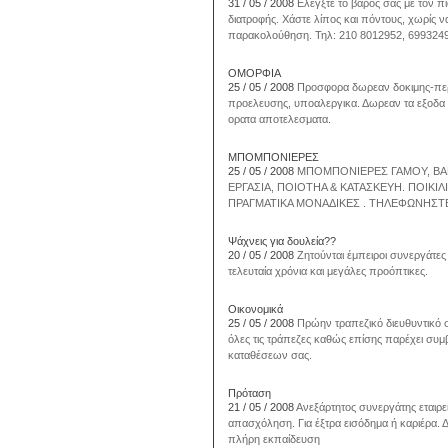
31 / 05 / 2008
Ελέγξτε το βάρος σας με τον π
διατροφής. Χάστε λίπος και πόντους, χωρίς
παρακολούθηση. Τηλ: 210 8012952, 699324
ΟΜΟΡΦΙΑ
25 / 05 / 2008
Προσφορα δωρεαν δοκιμης-περιπ
προελευσης, υποαλεργικα. Δωρεαν τα εξοδα α
ορατα αποτελεσματα.
ΜΠΟΜΠΟΝΙΕΡΕΣ
25 / 05 / 2008
ΜΠΟΜΠΟΝΙΕΡΕΣ ΓΑΜΟΥ, ΒΑΠ
ΕΡΓΑΣΙΑ, ΠΟΙΟΤΗΑ & ΚΑΤΑΣΚΕΥΗ. ΠΟΙΚΙ
ΠΡΑΓΜΑΤΙΚΑ ΜΟΝΑΔΙΚΕΣ . ΤΗΛΕΦΩΝΗΣΤΕ
Ψάχνεις για δουλεία??
20 / 05 / 2008
Ζητούνται έμπειροι συνεργάτε
τελευταία χρόνια και μεγάλες προόπτικες.
Οικονομικά
25 / 05 / 2008
Πρώην τραπεζικό διευθυντικό 
όλες τις τράπεζες καθώς επίσης παρέχει συμ
καταθέσεων σας.
Πρόταση
21 / 05 / 2008
Ανεξάρτητος συνεργάτης εταιρε
απασχόληση. Για έξτρα εισόδημα ή καριέρα. 
πλήρη εκπαίδευση