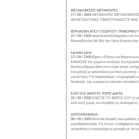
ΜΕΤΑΚΟΜΙΣΕΙΣ ΜΕΤΑΦΟΡΕΣ
17 / 09 / 2009
ΜΕΤΑΦΟΡΕΣ ΜΕΤΑΚΟΜΙΣΕΙΣ Μ
ΑΝΤΑΓΩΝΙΣΤΙΚΕΣ ΤΙΜΕΣ!!!!!ΚΑΛΕΣΤΕ ΜΑΣ
ΙΕΡΑ ΜΟΝΗ ΑΓΙΟΥ ΓΕΩΡΓΙΟΥ ΤΡΙΜΟΡΦΟΥ
15 / 09 / 2009
www.ieramoni.blogspot.com ένα
Μαυροβουνίου Με θέα την λίμνη Κερκίνη Και 
karaoke party
12 / 09 / 2009
Είμαι ο ΧΤάσος και διοργανών
KARAOKE του χειμώνα αναζητώ συνεργασίες 
δεκαπενθήμερη βάση ένα τέτοιο event. υπάρχ
ένα μαγαζί με φαγητό(και ζωντανη μουσικη). 
συνάντηση. Για περισσότερες πληροφορίες μπ
facebook. σας ευχαριστώ karaoke showtime
EΛΕΓΧΟΣ ΒΑΡΟΥΣ ΧΩΡΙΣ ΔΙΑΙΤΑ
10 / 09 / 2009
ΕΛΕΓΞΕ ΤΟ ΒΑΡΟΣ ΣΟΥ (η χάνον
κιλά σου) χωρις να στερηθείς τις αγαπημένες
ΧΟΡΟΘΕΡΑΠΕΙΑ
08 / 09 / 2009
Δίνονται ατομικές και ομαδικές
χοροθεραπεύτρια. Για όποιον ενδιαφέρεται για
απαραίτητη η προηγούμενη εμπειρία με τον χο