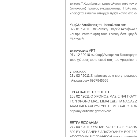
τοίχους * Χαμηλότερη κατανάλωση από τον σ
(οικονομία) Τροπος εγκαταστασης : Πολυ απλ
χρειαζεται ειναι να υπαρχει πριζα κοντα στο 
Υψηλές Αποδόσεις του Κεφαλαίου σας
02 / 01 / 2011
Επενδυτική Εταιρεία Ακινήτων
και την μεταπώληση τους. Εγγυημένα υψηλέ
Ελληνικά
τοιχογραφίες ΑΡΤ
07 / 12 / 2010
αναλαμβάνουμε να διακοσμήσουμ
τους χώρους του σπιτιού σας, του γραφείου, τ
γηροκομοσ
23 / 03 / 2011
Ζητείται εργασια ωσ γηροκομοσ
ηλικιωμένων 6957845668
ΕΡΓΑΣΙΑ ΑΠΟ ΤΟ ΣΠΗΤΗ
15 / 02 / 2011
Ο ΧΡΟΝΟΣ ΜΑΣ ΕΙΝΑΙ ΠΟΛΥ
ΤΟΝ ΧΡΟΝΟ ΜΑΣ. ΕΙΜΑΙ ΕΔΩ ΓΙΑ ΝΑ ΣΑ
ΑΛΛΑ ΚΑΙ ΝΑ ΔΟΥΛΕΥΒΕΤΕ ΜΕΣΑ ΑΠΟ ΤΟΝ
http//my.oriflame.gr/markella
ΕΞΤΡΑ ΕΙΣΟΔΗΜΑ
27 / 04 / 2011
ΣΥΜΠΛΗΡΩΣΤΕ ΤΟ ΕΙΣΟΔΗΜΑ
500 ΕΥΡΩ.ΠΛΗΡΗΣ ΑΠΑΣΧΟΛΗΣΗ ΕΩΣ 1800
ΑΠΟΣΤΟΛΗ ΒΙΟΓΡΑΦΙΚΩΝ giota.symeonido