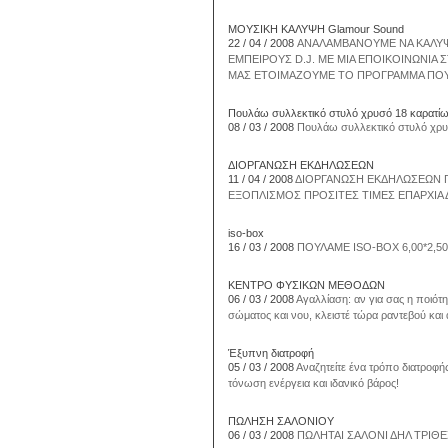
ΜΟΥΣΙΚΗ ΚΑΛΥΨΗ Glamour Sound
22 / 04 / 2008
ΑΝΑΛΑΜΒΑΝΟΥΜΕ ΝΑ ΚΑΛΥΨΟ
ΕΜΠΕΙΡΟΥΣ D.J. ΜΕ ΜΙΑ ΕΠΟΙΚΟΙΝΩΝΙΑ 
ΜΑΣ ΕΤΟΙΜΑΖΟΥΜΕ ΤΟ ΠΡΟΓΡΑΜΜΑ ΠΟΥ 
Πουλάω συλλεκτικό στυλό χρυσό 18 καρατίω
08 / 03 / 2008
Πουλάω συλλεκτικό στυλό χρυσ
ΔΙΟΡΓΑΝΩΣΗ ΕΚΔΗΛΩΣΕΩΝ
11 / 04 / 2008
ΔΙΟΡΓΑΝΩΣΗ ΕΚΔΗΛΩΣΕΩΝ ΓΑ
ΕΞΟΠΛΙΣΜΟΣ ΠΡΟΣΙΤΕΣ ΤΙΜΕΣ ΕΠΑΡΧΙΑ ΔΕΚ
iso-box
16 / 03 / 2008
ΠΟΥΛΑΜΕ ISO-BOX 6,00*2,50
ΚΕΝΤΡΟ ΦΥΣΙΚΩΝ ΜΕΘΟΔΩΝ
06 / 03 / 2008
Αγαλλίαση: αν για σας η ποιότ
σώματος και νου, κλειστέ τώρα ραντεβού και 
Έξυπνη διατροφή
05 / 03 / 2008
Αναζητείτε ένα τρόπο διατροφή
τόνωση ενέργεια και ιδανικό βάρος!
ΠΩΛΗΣΗ ΣΑΛΟΝΙΟΥ
06 / 03 / 2008
ΠΩΛΗΤΑΙ ΣΑΛΟΝΙ ΔΗΛ ΤΡΙΘ