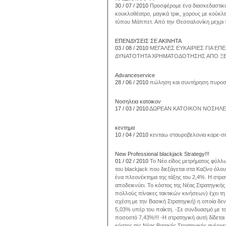
30 / 07 / 2010
Προσφέρομε ένα διασκεδαστικό
κουκλοθέατρο, μαγικά τρικ, χορους με κούκλ
τύπου Μάππετ. Από την Θεσσαλονίκη μεχρι
ΕΠΕΝΔΥΣΕΙΣ ΣΕ ΑΚΙΝΗΤΑ
03 / 08 / 2010
ΜΕΓΑΛΕΣ ΕΥΚΑΙΡΙΕΣ ΓΙΑ ΕΠ
ΔΥΝΑΤΟΤΗΤΑ ΧΡΗΜΑΤΟΔΟΤΗΣΗΣ ΑΠΟ ΞΕΝΕ
Αdvanceservice
28 / 06 / 2010
πώληση και συντήρηση πυρο
Νοσηλεια κατοικον
17 / 03 / 2010
ΔΩΡΕΑΝ ΚΑΤΟΙΚΟΝ ΝΟΣΗΛΕ
κεντημα
10 / 04 / 2010
κενταω σταυροβελονια καρε-σε
New Professional blackjack Strategy!!!
01 / 02 / 2010
Το Νέο είδος μετρήματος φύλλω
του blackjack που διεξάγεται στα Καζίνο όλ
ένα πλεονέκτημα της τάξης του 2,4%. Η στρατη
αποδεικνύει. Το κόστος της Νέας Στρατηγικής
πολλούς πίνακες τακτικών κινήσεων) έχει τη
σχέση με την Βασική Στρατηγική) η οποία δεν
5,03% υπέρ του παίκτη. -Σε συνδυασμό με τ
ποσοστό 7,43%!!! -Η στρατηγική αυτή δίδεται 
κόστος της Νέας Βασικής Στρατηγικής ανέρχε