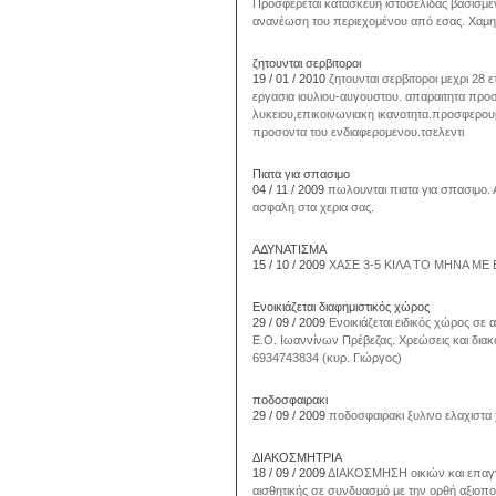
Προσφέρεται κατασκευή ιστοσελίδας βασισμέ
ανανέωση του περιεχομένου από εσας. Χαμηλ
ζητουνται σερβιτοροι
19 / 01 / 2010
ζητουνται σερβιτοροι μεχρι 28 
εργασια ιουλιου-αυγουστου. απαραιτητα προ
λυκειου,επικοινωνιακη ικανοτητα.προσφερουμ
προσοντα του ενδιαφερομενου.τσελεντι
Πιατα για σπασιμο
04 / 11 / 2009
πωλουνται πιατα για σπασιμο. 
ασφαλη στα χερια σας.
AΔΥΝΑΤΙΣΜΑ
15 / 10 / 2009
ΧΑΣΕ 3-5 ΚΙΛΑ ΤΟ ΜΗΝΑ ΜΕ 
Ενοικιάζεται διαφημιστικός χώρος
29 / 09 / 2009
Ενοικιάζεται ειδικός χώρος σε
Ε.Ο. Ιωαννίνων Πρέβεζας. Χρεώσεις και διακα
6934743834 (κυρ. Γιώργος)
ποδοσφαιρακι
29 / 09 / 2009
ποδοσφαιρακι ξυλινο ελαχιστα
ΔΙΑΚΟΣΜΗΤΡΙΑ
18 / 09 / 2009
ΔΙΑΚΟΣΜΗΣΗ οικιών και επαγγ
αισθητικής σε συνδυασμό με την ορθή αξιοπ