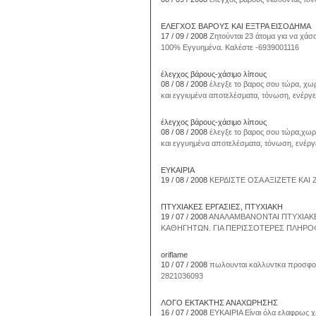
ΕΛΕΓΧΟΣ ΒΑΡΟΥΣ ΚΑΙ ΕΞΤΡΑ ΕΙΣΟΔΗΜΑ
17 / 09 / 2008
Ζητούνται 23 άτομα για να χάσ
100% Εγγυημένα. Καλέστε -6939001116
έλεγχος βάρους-χάσιμο λίπους
08 / 08 / 2008
έλεγξε το βαρος σου τώρα, χωρί
και εγγιυμένα αποτελέσματα, τόνωση, ενέργ
έλεγχος βάρους-χάσιμο λίπους
08 / 08 / 2008
έλεγξε το βαρος σου τώρα,χωρίς
και εγγυημένα αποτελέσματα, τόνωση, ενέργ
ΕΥΚΑΙΡΙΑ
19 / 08 / 2008
ΚΕΡΔΙΣΤΕ ΟΣΑ ΑΞΙΖΕΤΕ ΚΑΙ 
ΠΤΥΧΙΑΚΕΣ ΕΡΓΑΣΙΕΣ, ΠΤΥΧΙΑΚΗ
19 / 07 / 2008
ΑΝΑΛΑΜΒΑΝΟΝΤΑΙ ΠΤΥΧΙΑΚΕ
ΚΑΘΗΓΗΤΩΝ. ΓΙΑ ΠΕΡΙΣΣΟΤΕΡΕΣ ΠΛΗΡΟΦ
oriflame
10 / 07 / 2008
πωλουνται καλλυντκα προσφορ
2821036093
ΛΟΓΟ ΕΚΤΑΚΤΗΣ ΑΝΑΧΩΡΗΣΗΣ
16 / 07 / 2008
ΕΥΚΑΙΡΙΑ Είναι όλα ελαφρως χ