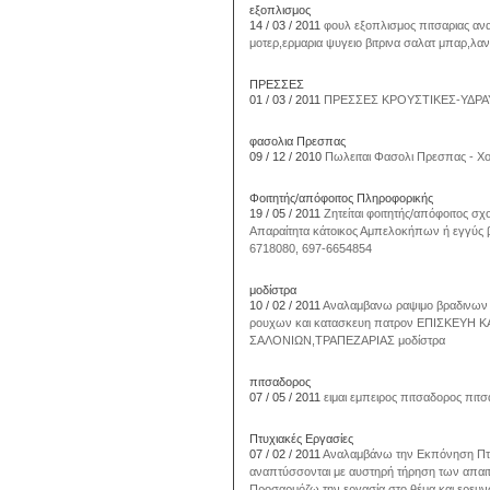
εξοπλισμος
14 / 03 / 2011
φουλ εξοπλισμος πιτσαριας αν
μοτερ,ερμαρια ψυγειο βιτρινα σαλατ μπαρ,λα
ΠΡΕΣΣΕΣ
01 / 03 / 2011
ΠΡΕΣΣΕΣ ΚΡΟΥΣΤΙΚΕΣ-ΥΔΡΑ
φασολια Πρεσπας
09 / 12 / 2010
Πωλειται Φασολι Πρεσπας - Χον
Φοιτητής/απόφοιτος Πληροφορικής
19 / 05 / 2011
Ζητείται φοιτητής/απόφοιτος σ
Απαραίτητα κάτοικος Αμπελοκήπων ή εγγύς 
6718080, 697-6654854
μοδίστρα
10 / 02 / 2011
Αναλαμβανω ραψιμο βραδινων 
ρουχων και κατασκευη πατρον ΕΠΙΣΚΕΥ
ΣΑΛΟΝΙΩΝ,ΤΡΑΠΕΖΑΡΙΑΣ μοδίστρα
πιτσαδορος
07 / 05 / 2011
ειμαι εμπειρος πιτσαδορος πιτσ
Πτυχιακές Εργασίες
07 / 02 / 2011
Αναλαμβάνω την Εκπόνηση Πτυ
αναπτύσσονται με αυστηρή τήρηση των απαιτή
Προσαρμόζω την εργασία στο θέμα και ερευνώ