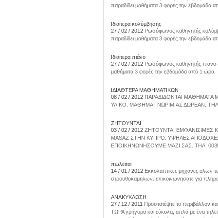
παραδίδει μαθήματα 3 φορές την εβδομάδα α
Ιδιαίτερα κολύμβησης
27 / 02 / 2012
Ρωσόφωνος καθηγητής κολύμβηση
παραδίδει μαθήματα 3 φορές την εβδομάδα α
Ιδιαίτερα πιάνο
27 / 02 / 2012
Ρωσόφωνος καθηγητής πιάνο ζητ
μαθήματα 3 φορές την εβδομάδα από 1 ώρα.
ΙΔΙΑΘΤΕΡΑ ΜΑΘΗΜΑΤΙΚΩΝ
08 / 02 / 2012
ΠΑΡΑΔΙΔΟΝΤΑΙ ΜΑΘΗΜΑΤΑ Μ
ΥΛΙΚΟ. ΜΑΘΗΜΑ ΓΝΩΡΙΜΙΑΣ ΔΩΡΕΑΝ. ΤΗΛ
ΖΗΤΟΥΝΤΑΙ
03 / 02 / 2012
ΖΗΤΟΥΝΤΑΙ ΕΜΦΑΝΙΣΙΜΕΣ ΚΟ
MASAZ ΣΤΗΝ ΚΥΠΡΟ. ΥΨΗΛΕΣ ΑΠΟΔΟΧΕΣ
ΕΠΟΙΚΗΝΩΝΗΣΟΥΜΕ ΜΑΖΙ ΣΑΣ. ΤΗΛ. 003
πωλειται
14 / 01 / 2012
Eκκολαπτικες μηχανες ολων των
στρουθοκαμηλων. επικοινωνησατε για πληροφο
ΑΝΑΚΥΚΛΩΣΗ
27 / 12 / 2011
Προστατέψτε το περιβάλλον κα
ΤΩΡΑ γρήγορα και εύκολα, απλά με ένα τηλ