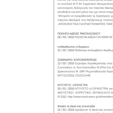
το συνολικό Φ.Π.Α!! Σημαντικές διευκρινήσε
κανονισμούς διεξαγωγής του παιγνίου blackjac
αποδείξετε και από μόνοι σας (με απλά στοι
-Μπορείτε να προμηθευτείτε τις Στρατηγικές 
παιγνίου blackjack που διεξάγεται με «παπο
-ΑΠΟΚΛΕΙΣΤΙΚΑ ΓΙΑ ΕΠΑΓΓΕΛΜΑΤΙΕΣ ΠΑΙ
ΠΩΛΗΣΗ ΑΔΕΙΑΣ ΡΑΚΟΚΑΖΑΝΟΥ
26 / 03 / 2010
ΠΩΛΕΙΤΑΙ ΑΔΕΙΑ ΓΙΑ ΠΑΡΑΓΩ
επιδιορθωσεις ενδυματων
21 / 02 / 2010
Μοδιστρα αναλαμβανει διορθωμ
ΣΕΜΙΝΑΡΙΟ ΧΟΡΟΘΕΡΑΠΕΙΑΣ
12 / 02 / 2010
Σεμινάριο Χοροθεραπείας στην
Συντονίζουν οι: Κωνσταντινίδου Μ.(Phd στη
Δρακοπούλου Μ. (MR Ψυχοπαθολογία-Χοροθερα
6977221282& 2310221448
ΝΤΟΥΕΤΟ -ΟΡΧΗΣΤΡΑ
20 / 01 / 2010
NTOYETO (ή ΟΡΧΗΣΤΡΑ) γι
ΑΚΟΥΣΤΙΚΟ- ΧΟΡΕΥΤΙΚΟ, 6974641314 E-M
ΚΙ ΕΔΩ: http://www.musicwave.gr/el/membe
Φτιαξτε τη δικιά σας ιστοσελίδα
21 / 01 / 2010
Χρειάζεστε τη δικιά σας ιστοσε