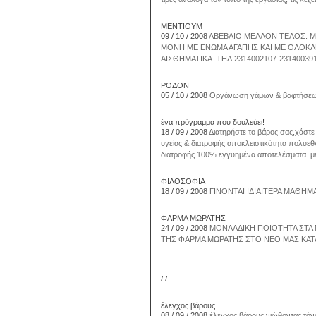
ΜΕΝΤΙΟΥΜ
09 / 10 / 2008
ΑΒΕΒΑΙΟ ΜΕΛΛΟΝ ΤΕΛΟΣ. Μ
ΜΟΝΗ ΜΕ ΕΝΩΜΑ ΑΓΑΠΗΣ ΚΑΙ ΜΕ ΟΛΟΚΛ
ΑΙΣΘΗΜΑΤΙΚΑ. ΤΗΛ.2314002107-23140039
ΡΟΔΟΝ
05 / 10 / 2008
Οργάνωση γάμων & βαφτήσεων
ένα πρόγραμμα που δουλεύει!
18 / 09 / 2008
Διατηρήστε το βάρος σας,χάστε 
υγείας & διατροφής αποκλειστικότητα πολυεθν
διατροφής.100% εγγυημένα αποτελέσματα. με
ΦΙΛΟΣΟΦΙΑ
18 / 09 / 2008
ΓΙΝΟΝΤΑΙ ΙΔΙΑΙΤΕΡΑ ΜΑΘΗΜ
ΦΑΡΜΑ ΜΩΡΑΤΗΣ
24 / 09 / 2008
ΜΟΝΑΑΔΙΚΗ ΠΟΙΟΤΗΤΑ ΣΤΑ 
ΤΗΣ ΦΑΡΜΑ ΜΩΡΑΤΗΣ ΣΤΟ ΝΕΟ ΜΑΣ ΚΑΤΑ
/ /
έλεγχος βάρους
08 / 09 / 2008
έλεγχος βάρους νιώθοντας τόνω