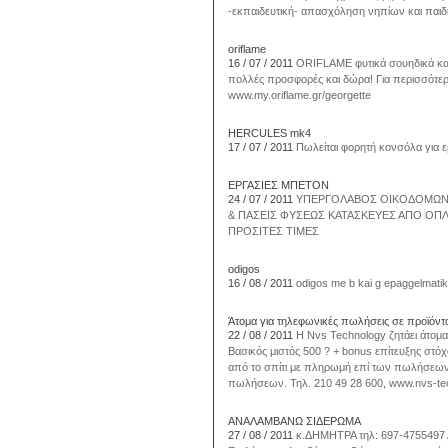
-εκπαιδευτική- απασχόληση νηπίων και παιδι
oriflame
16 / 07 / 2011
ORIFLAME φυτικά σουηδικά καλλ
πολλές προσφορές και δώρα! Για περισσότερε
www.my.oriflame.gr/georgette
HERCULES mk4
17 / 07 / 2011
Πωλείται φορητή κονσόλα για ε
ΕΡΓΑΣΙΕΣ ΜΠΕΤΟΝ
24 / 07 / 2011
ΥΠΕΡΓΟΛΑΒΟΣ ΟΙΚΟΔΟΜΩΝ 
& ΠΑΣΕΙΣ ΦΥΣΕΩΣ ΚΑΤΑΣΚΕΥΕΣ ΑΠΟ ΟΠΛ
ΠΡΟΣΙΤΕΣ ΤΙΜΕΣ
odigos
16 / 08 / 2011
odigos me b kai g epaggelmatiko 
Άτομα για τηλεφωνικές πωλήσεις σε προϊόντ
22 / 08 / 2011
H Nvs Technology ζητάει άτομα
Βασικός μιστός 500 ? + bonus επίτευξης στόχ
από το σπίτι με πληρωμή επί των πωλήσεων.
πωλήσεων. Τηλ. 210 49 28 600, www.nvs-te
ΑΝΑΛΑΜΒΑΝΩ ΣΙΔΕΡΩΜΑ
27 / 08 / 2011
κ.ΔΗΜΗΤΡΑ τηλ: 697-4755497 Α