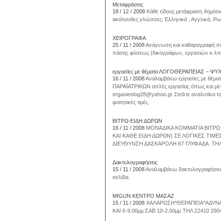
Μεταφράσεις
18 / 12 / 2008
Κάθε είδους μετάφραση δημόσι
ακόλουθες γλώσσες: Ελληνικά , Αγγλικά, Ρωσ
ΧΕΙΡΟΓΡΑΦΑ
25 / 11 / 2008
Ανάγνωση και καθαρογραφή παλ
πάσης φύσεως (δικογράφων, εργασιών κ.λπ.
εργασίες με θέματα ΛΟΓΟΘΕΡΑΠΕΙΑΣ – Ψ
16 / 11 / 2008
Αναλαμβάνω εργασίες με θέ
ΠΑΡΑΪΑΤΡΙΚΩΝ απλές εργασίας όπως και μετ
ergasieslog28@yahoo.gr Στείλτε αναλυτίκα το
φοιτητικές τιμές.
ΒΙΤΡΩ-ΕΙΔΗ ΔΩΡΩΝ
16 / 11 / 2008
ΜΟΝΑΔΙΚΑ ΚΟΜΜΑΤΙΑ ΒΙΤΡΩ 
ΚΑΙ ΚΑΘΕ ΕΙΔΗ ΔΩΡΩΝ) ΣΕ ΛΟΓΙΚΕΣ ΤΙΜΕ
ΔΙΕΥΘΥΝΣΗ ΔΑΣΚΑΡΟΛΗ 67 ΓΛΥΦΑΔΑ. ΤΗΛ
Δακτυλογραφήσεις
15 / 11 / 2008
Αναλαμβάνω δακτυλογραφήσεις κ
σελίδα.
MIGUN ΚΕΝΤΡΟ ΜΑΣΑΖ
15 / 11 / 2008
ΧΑΛΑΡΩΣΗ*ΘΕΡΑΠΕΙΑ*ΑΔΥΝΑΤ
ΚΑΙ 6-9.00μμ ΣΑΒ 10-2.00μμ ΤΗΛ 22410 2