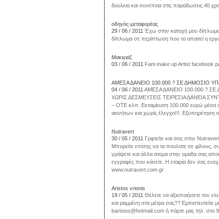
δουλεια και συνεπεια στις παραδωσεις.40 χρονι
οδηγός-μεταφορέας
29 / 06 / 2011
Έχω στην κατοχή μου δίπλωμα 
δίπλωμα σε περίπτωση που το απαιτεί η εργα
Μακιγιάζ
03 / 06 / 2011
Fani make up Artist facebook 
ΑΜΕΣΑ ΔΑΝΕΙΟ 100.000 ? ΣΕ ΔΗΜΟΣΙΟ Υ
04 / 06 / 2011
ΑΜΕΣΑ ΔΑΝΕΙΟ 100.000 ? Σ
ΧΩΡΙΣ ΔΕΣΜΕΥΣΕΙΣ ΤΕΙΡΕΣΙΑ ΔΑΝΕΙΑ ΣΥ
– ΟΤΕ κλπ. Εκταμίευση 100.000 ευρώ μέσα
ακινήτων και χωρίς έλεγχο!!!. Εξυπηρέτηση 
Nutravert
30 / 05 / 2011
Γρφτείτε και σεις στην Nutrave
Μπορείτε επίσης να τα πουλατε σε φίλους, συ
γράψετε και άλλα ατομα στην ομαδα σας απο
εγγραφές που κάνετε. Η εταιρία δεν σας ενοχλ
www.nutravert.com.gr
Aristos vrionis
19 / 05 / 2011
Θέλετε να αξιοποιήσετε τον ελ
και ραμμένη στα μέτρα σας?? Εμπιστευτείτε μα
baristos@hotmail.com ή πάρτε μας τηλ. στο 