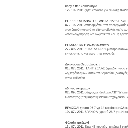
baby sitter-καθαριστρια
12 / 10 / 2011
ζητω εργασια για φυλαξη παιδι
ΕΠΕΞΕΡΓΑΣΙΑ ΦΩΤΟΓΡΑΦΙΑΣ ΗΛΕΚΤΡΟΝΙ
07 / 10 / 2011
Αναλαμβάνω την επεξεργασία φ
που ζητούνται από το site υποβολής αιτήσεω
δακτυλογράφηση διπλωματικών και μη εργασ
ΕΓΚΑΤΑΣΤΑΣΗ φωτοβολταικων
27 / 09 / 2011
ΕΓΚΑΤΑΣΤΑΣΗ φωτοβολταικων σε
εκτος αττικης και για σπιτια χωρις δεη
Δικηγόρος-Θεσσαλονίκη
01 / 07 / 2011
Η ΑΝΤΙΣΕΛ ΑΕ ζητά Δικηγόρο γι
ληξιπρόθεσμων οφειλών Δημοσίου (Διαταγές
www.antisel.gr
οδηγος οχηματων
02 / 09 / 2011
οδηγος με διπλομα Α'Β'Γ'Δ' κατ
ικανοτητας [πει] καρτα ψιφιακου ταχογραφου
ΒΡΑΧΙΟΛΙ χρυσό 26 7 γρ 14 καράτια (συλλεκ
10 / 07 / 2011
ΒΡΑΧΙΟΛΙ χρυσό 26 7 γρ 14 καρ
Φύλαξη παιδιών!
13 / 07 / 2011
Είμαι 45 χρονών, μητέρα 3 ενή