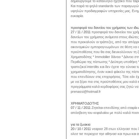
δημιουργούμε το κατάλληλο ηχητικό που ταιρι
Και παρά τα ψηλά standards των παραγωγών μα
υψηλών προδιαγραφών υπηρεσίες μας. Ενημερ
ευκαιρία.
προσφορά του δανείου του χρήματος των ιδι
27 / 11 / 2011
προσφορά του δανείου του χρήμ
δανείων του χρήματος ανάμεσα στους ιδιώτες ν
που προκαλούν οι τράπεζες, από την απόρρι
οικονομικών εμπειρογνωμόνων σε θέση να σας
προϋποθέσεις που θα σας διευκολύνουν τη ζω
Χρηματοδότης * Immobilier δάνειο * Δάνειο στ
Περιθώριο της πίστωσης * Δεύτερη υποθήκη 
τραπεζικοί interdits και δεν έχετε την εύνοι
χρηματοδότησης, έναν κακό φάκελο της πίστω
που επενδύουν στις επιχειρήσεις. Τότε εάν έ
με να ξέρει πιο στις προϋποθέσεις μου καλά 
προγράμματα καλά κερδοφόρος σας ζητώ να 
prenassi@hotmail.fr
ΧΡΗΜΑΤΟΔΟΤΗΣ
07 / 11 / 2011
Ζητείται επενδύτης από εταιρ
απόσβεση του κεφαλαίου με πολύ καλά ποσ
για τα ζωακια
20 / 10 / 2011
νεαροσ 28 ετων ελληνασ που λ
ολεσ τισ περιοχεσ τησ αθηνασ και πρωι και α