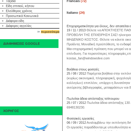
+
Ταξίδια
Francais
(72)
+
Είδη σπιτιού, κήπου
+
Ελεύθερος χρόνος
Italiano
(24)
+
Προσωπικά Κοινωνικά
+
Διάφορα είδη
+
Διάφορες αγγελίες
Επιχειρηματικότητα για όλους, δεν απαιτείται
19 / 11 / 2013
Θέλετε να ΑΠΟΚΤΗΣΕΤΕ ΠΑΘΗΤ
περισσότερα
ΠΡΟΒΟΛΗ ΤΗΣ ΕΠΙΧΕΙΡΗΣΗ ΣΑΣ! ηλεκτρονικά
ΜΗΔΕΝΙΚΟ ΚΟΣΤΟΣ. Θέλετε να κάνετε οικονο
ΔΙΑΦΗΜΙΣΕΙΣ GOOGLE
Προϊόντα; Μοναδική προϋπόθεση, το ενδιαφέρ
Μια επιχειρηματική πρόταση που μπορεί να αλ
επένδυση. Για περισσότερες πληροφορίες,επι
kostas_fan@windowslive.com
Βοήθεια στους φοιτητές
25 / 08 / 2012
Παρέχεται βοήθεια στην εκπό
(κυρίως οικονομικά, πληροφορική, ψυχολογί
κολλεγίων) επιπλέον, υπάρχει η δυνατότητ
ανεύρεσης βιβλιογραφίας, μεταφράσεων και 
Πωλείται άδεια απόσταξης τσίπουρου
25 / 07 / 2012
Πωλείται άδεια απόσταξης 130
6948130230.
ΧΟΡΗΓΟΣ
Φοιτητικές εργασίες
06 / 09 / 2012
Αναλαμβάνω την εκπόνηση διπ
Οι εργασίες παραδίδονται με υπευθυνότητα και