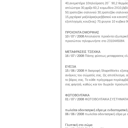
40,ανεμιστήρα 10τηλεόραση 20΄΄ 90,2 θερμά
απλώστρα 30,φρίζα 60,2 κομωδίνα 2Χ10,βιβλ
50,τραπεζάκι σαλονιού 30,τραπεζάκι σαλονιού
15,ριχτάρια/ μαξιλάρια(κρεββατιού και καν
εξοπλησμός κουζίνας) 70,ψυγειο 10 κυβι
ΠΡΟΙΟΝΤΑ ΟΜΟΡΦΙΑΣ
10 / 07 / 2008
Απολαύστε προιόντα εξωτερικής
προσώπου τηλεφωνήστε στο 2310445084.
ΜΕΤΑΦΡΑΣΕΙΣ ΤΣΕΧΙΚΑ
16 / 07 / 2008
Πάσης φύσεως μεταφρασεις ελλ
ΕΥΕΞΙΑ
15 / 06 / 2008
Η διατροφή ShapeWorks εξατομ
ανάγκες του σώματός σας. Ως αποτέλεσμα, αισ
το βάρος σας. Το κάθε πρόγραμμα περιλαμβ
σας φαγητά, καθώς και τον δωρεάν προσωπικ
ΦΩΤΟΒΟΛΤΑΙΚΑ
01 / 07 / 2008
ΦΩΤΟΒΟΛΤΑΙΚΑ ΣΥΣΤΗΜΑΤΑ 
πωλείται οδοντιατρική εδρα με ενδοστοματικ
06 / 06 / 2008
πωλείται οδοντιατρική εδρα με 
Γλυπτική στο σώμα