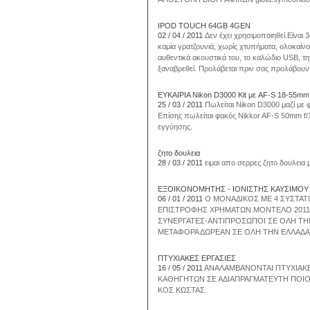
IPOD TOUCH 64GB 4GEN
02 / 04 / 2011
Δεν έχει χρησιμοποιηθεί.Είναι 3
καμία γρατζουνιά, χωρίς χτυπήματα, ολοκαίνου
αυθεντικά ακουστικά του, το καλώδιο USB, τη
ξαναβρεθεί. Προλάβεται πριν σας προλάβουν
ΕΥΚΑΙΡΙΑ Nikon D3000 Kit με AF-S 18-55mm 
25 / 03 / 2011
Πωλείται Nikon D3000 μαζί με 
Επίσης πωλείται φακός Nikkor AF-S 50mm f/1.
εγγύησης.
ζητο δουλεια
28 / 03 / 2011
ειμαι απο σερρες ζητο δουλεια 
ΕΞΟΙΚΟΝΟΜΗΤΗΣ - ΙΟΝΙΣΤΗΣ ΚΑΥΣΙΜΟΥ
06 / 01 / 2011
Ο ΜΟΝΑΔΙΚΟΣ ΜΕ 4 ΣΥΣΤΑΤΙΚ
ΕΠΙΣΤΡΟΦΗΣ ΧΡΗΜΑΤΩΝ.ΜΟΝΤΕΛΟ 2011.ΤΗ
ΣΥΝΕΡΓΑΤΕΣ-ΑΝΤΙΠΡΟΣΩΠΟΙ ΣΕ ΟΛΗ ΤΗΝ 
ΜΕΤΑΦΟΡΑ ΔΩΡΕΑΝ ΣΕ ΟΛΗ ΤΗΝ ΕΛΛΑΔΑ
ΠΤΥΧΙΑΚΕΣ ΕΡΓΑΣΙΕΣ
16 / 05 / 2011
ΑΝΑΛΑΜΒΑΝΟΝΤΑΙ ΠΤΥΧΙΑΚΕ
ΚΑΘΗΓΗΤΩΝ ΣΕ ΑΔΙΑΠΡΑΓΜΑΤΕΥΤΗ ΠΟΙΟΤ
KΟΣ ΚΩΣΤΑΣ