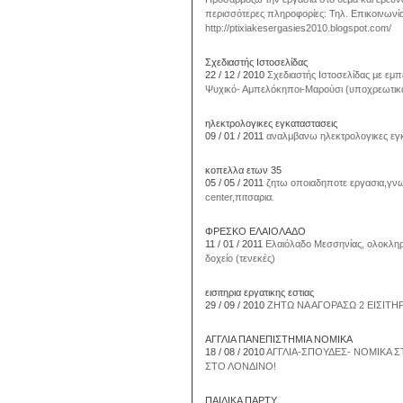
περισσότερες πληροφορίες: Τηλ. Επικοινωνί
http://ptixiakesergasies2010.blogspot.com/
Σχεδιαστής Ιστοσελίδας
22 / 12 / 2010
Σχεδιαστής Ιστοσελίδας με εμπε
Ψυχικό- Αμπελόκηποι-Μαρούσι (υποχρεωτικά)
ηλεκτρολογικες εγκαταστασεις
09 / 01 / 2011
αναλμβανω ηλεκτρολογικες εγκα
κοπελλα ετων 35
05 / 05 / 2011
ζητω οποιαδηποτε εργασια,γνωρ
center,πιτσαρια.
ΦΡΕΣΚΟ ΕΛΑΙΟΛΑΔΟ
11 / 01 / 2011
Ελαιόλαδο Μεσσηνίας, ολοκληρω
δοχείο (τενεκές)
εισιτηρια εργατικης εστιας
29 / 09 / 2010
ΖΗΤΩ ΝΑ ΑΓΟΡΑΣΩ 2 ΕΙΣΙΤΗΡ
ΑΓΓΛΙΑ ΠΑΝΕΠΙΣΤΗΜΙΑ ΝΟΜΙΚΑ
18 / 08 / 2010
ΑΓΓΛΙΑ-ΣΠΟΥΔΕΣ- ΝΟΜΙΚΑ Σ
ΣΤΟ ΛΟΝΔΙΝΟ!
ΠΑΙΔΙΚΑ ΠΑΡΤΥ