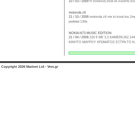
10 / 03 / 2009
Η συσκευή είναι σε κλειστή συ
motorola z6
21 / 10 / 2008
motorola z6 me to kouti tou 2
pwleitai 130e
ΝΟΚΙΑ Ν73 MUSIC EDITION
21 / 04 / 2008
220 € ΜΕ 3,2 ΚΑΜΕΡΑ 262
ΚΙΝΗΤΟ ΜΑΥΡΟΥ ΧΡΩΜΑΤΟΣ.ΕΞΤΡΑ ΤΟ ΚΑ
Copyright 2026 Marinet Ltd - Vres.gr