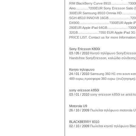
RIM BlackBerry Curve 8910...................?3
Aino..............?200EUR Sony Ericsson Satio (Ido
300EUR Samsung i8910 Omnia HD...............
SGH-i8510 INNOV8 16GB........................?2
DX900.................................?300EUR Apple i
280EUR Apple iPad 64GB.......................?3
32GB.......................?350 EUR Apple iPad 
PRICE LIST. Contact us for more Information
Sony Ericsson K800i
03 / 05 / 2010
Κινητό τηλέφωνο SonyEricsson
Handsfree SonyEricsson, καλώδιο σύνδεσης 
Κινητο τηλεφωνο
24 / 01 / 2010
Samsung 360 H1 στο κουτι κατ
489 ευρω,προσφορα 360 ευρω (συζητησιμη)
sony ericsson k850i
03 / 01 / 2010
sony ericsson k850i se aristi k
Motorola U9
26 / 10 / 2009
Πωλείται τηλέφωνο motorola U
BLACKBERRY 8310
02 / 10 / 2009
Πωλείται κηνιτό τηλέφωνο Bla