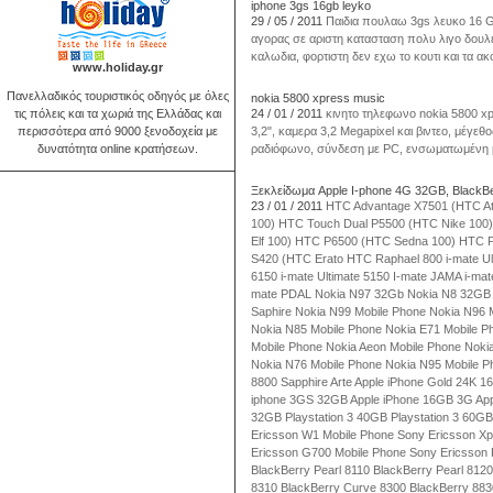
iphone 3gs 16gb leyko
29 / 05 / 2011
Παιδια πουλαω 3gs λευκο 16 G
αγορας σε αριστη κατασταση πολυ λιγο δουλε
καλωδια, φορτιστη δεν εχω το κουτι και τα 
www.holiday.gr
Πανελλαδικός τουριστικός οδηγός με όλες
nokia 5800 xpress music
τις πόλεις και τα χωριά της Ελλάδας και
24 / 01 / 2011
κινητο τηλεφωνο nokia 5800 x
περισσότερα από 9000 ξενοδοχεία με
3,2", καμερα 3,2 Μegapixel και βιντεο, μέγεθ
δυνατότητα online κρατήσεων.
ραδιόφωνο, σύνδεση με PC, ενσωματωμένη
Ξεκλείδωμα Apple I-phone 4G 32GB, BlackB
23 / 01 / 2011
HTC Advantage X7501 (HTC At
100) HTC Touch Dual P5500 (HTC Nike 100
Elf 100) HTC P6500 (HTC Sedna 100) HTC 
S420 (HTC Erato HTC Raphael 800 i-mate Ulti
6150 i-mate Ultimate 5150 I-mate JAMA i-m
mate PDAL Nokia N97 32Gb Nokia N8 32GB 
Saphire Nokia N99 Mobile Phone Nokia N96 
Nokia N85 Mobile Phone Nokia E71 Mobile P
Mobile Phone Nokia Aeon Mobile Phone Noki
Nokia N76 Mobile Phone Nokia N95 Mobile P
8800 Sapphire Arte Apple iPhone Gold 24K 1
iphone 3GS 32GB Apple iPhone 16GB 3G App
32GB Playstation 3 40GB Playstation 3 60GB
Ericsson W1 Mobile Phone Sony Ericsson Xp
Ericsson G700 Mobile Phone Sony Ericsson 
BlackBerry Pearl 8110 BlackBerry Pearl 812
8310 BlackBerry Curve 8300 BlackBerry 8830