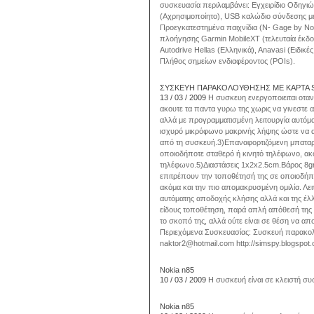
συσκευασία περιλαμβάνει: Εγχειρίδιο Οδηγι
(Aχρησιμοποίητο), USB καλώδιο σύνδεσης με
Προεγκατεστημένα παιχνίδια (Ν- Gage by N
πλοήγησης Garmin MobileXT (τελευταία έκδοσ
Autodrive Hellas (Eλληνικά), Anavasi (Ειδικές
Πλήθος σημείων ενδιαφέροντος (POIs).
ΣΥΣΚΕΥΗ ΠΑΡΑΚΟΛΟΥΘΗΣΗΣ ΜΕ ΚΑΡΤΑ 
13 / 03 / 2009
H συσκευη ενεργοποιειται οταν
ακουτε τα παντα γυρω της χωρις να γινεστε α
αλλά με προγραμματισμένη λειτουργία αυτόμα
ισχυρό μικρόφωνο μακρινής λήψης ώστε να ακ
από τη συσκευή.3)Επαναφορτιζόμενη μπαταρί
οποιοδήποτε σταθερό ή κινητό τηλέφωνο, ακ
τηλέφωνο.5)Διαστάσεις 1x2x2.5cm.Βάρος 8gr
επιτρέπουν την τοποθέτησή της σε οποιοδήπ
ακόμα και την πιο απομακρυσμένη ομιλία. Λειτ
αυτόματης αποδοχής κλήσης αλλά και της έλλ
είδους τοποθέτηση, παρά απλή απόθεσή της 
το σκοπό της, αλλά ούτε είναι σε θέση να απ
Περιεχόμενα Συσκευασίας: Συσκευή παρακολο
naktor2@hotmail.com http://simspy.blogspot
Νokia n85
10 / 03 / 2009
Η συσκευή είναι σε κλειστή συ
Νokia n85