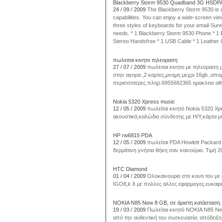
Blackberry Storm 9530 Quadband 3G HSDPA
24 / 09 / 2009
The Blackberry Storm 9530 is 
capabilities. You can enjoy a wide-screen vi
three styles of keyboards for your email-Sure 
needs. * 1 Blackberry Storm 9530 Phone * 
Stereo Handsfree * 1 USB Cable * 1 Leather 
πωλειται κινητο τηλεοραση
27 / 07 / 2009
πωλειται κινητο με τηλεοραση 
στην αγορα ,2 καρτες,μνημη μεχρι 16gb ,απ
περισσοτερες πληρ.6955682365 ηρακλειο α
Nokia 5320 Xpress music
12 / 05 / 2009
πωλείται κινητό Nokia 5320 Xp
ακουστικά,καλώδιο σύνδεσης με Η/Υ,κάρτα μ
HP rw6815 PDA
12 / 05 / 2009
πωλείται PDA Hewlett Packard 
δερμάτινη γνήσια θήκη σαν καινούριο. Τιμή 
HTC Diamond
01 / 04 / 2009
Ολοκαινουριο στο κουτι του με
IGO8,k δ με πολλες αλλες εφαρμογες.ευκαιρ
NOKIA N85 New 8 GB, σε άριστη κατάσταση.
19 / 03 / 2009
Πωλείται κινητό NOKIA N85 New
από την αυθεντική του συσκευασία, απόδειξη 