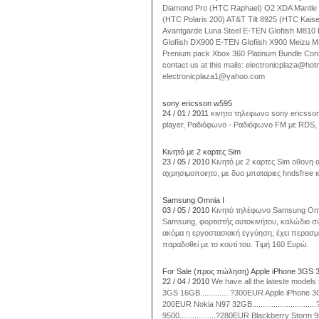
Diamond Pro (HTC Raphael) O2 XDA Mantle
(HTC Polaris 200) AT&T Tilt 8925 (HTC Kais
Avantgarde Luna Steel E-TEN Glofiish M810
Glofiish DX900 E-TEN Glofiish X900 Meizu 
Prenium pack Xbox 360 Platinum Bundle Consol
contact us at this mails: electronicplaza@
electronicplaza1@yahoo.com
sony ericsson w595
24 / 01 / 2011
κινητο τηλεφωνο sony ericsso
player, Ραδιόφωνο - Ραδιόφωνο FM με RDS, inte
Κινητό με 2 καρτες Sim
23 / 05 / 2010
Κινητό με 2 καρτες Sim οθονη α
αχρησιμοποιητο, με δυο μπαταριες hndsfree 
Samsung Omnia I
03 / 05 / 2010
Κινητό τηλέφωνο Samsung Omn
Samsung, φορτιστής αυτοκινήτου, καλώδιο σ
ακόμα η εργοστασιακή εγγύηση, έχει περασμ
παραδοθεί με το κουτί του. Τιμή 160 Ευρώ.
For Sale (προς πώληση) Apple iPhone 3GS 
22 / 04 / 2010
We have all the lateste models 
3GS 16GB..............?300EUR Apple iPhone 3G 16G
200EUR Nokia N97 32GB..........................
9500.................?280EUR Blackberry Storm 95