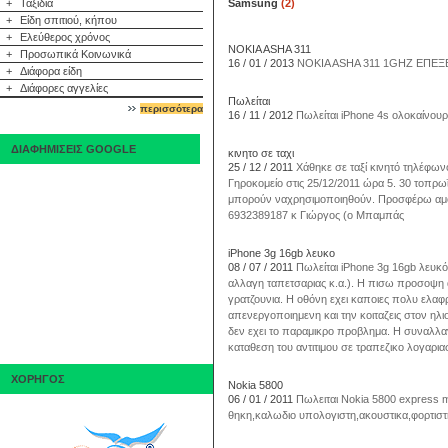
+
Ταξίδια
Samsung
(2)
+
Είδη σπιτιού, κήπου
+
Ελεύθερος χρόνος
NOKIA ASHA 311
+
Προσωπικά Κοινωνικά
16 / 01 / 2013
NOKIA ASHA 311 1GHZ ΕΠΕ
+
Διάφορα είδη
+
Διάφορες αγγελίες
Πωλείται
περισσότερα
16 / 11 / 2012
Πωλείται iPhone 4s ολοκαίνουρ
ΔΙΑΦΗΜΙΣΕΙΣ GOOGLE
κινητο σε ταχι
25 / 12 / 2011
Χάθηκε σε ταξί κινητό τηλέφω
Γηροκομείο στις 25/12/2011 ώρα 5. 30 τοπρωϊ
μπορούν ναχρησιμοποιηθούν. Προσφέρω αμοιβ
6932389187 κ Γιώργος (ο Μπαμπάς
iPhone 3g 16gb λευκο
08 / 07 / 2011
Πωλείται iPhone 3g 16gb λευκό 
αλλαγη ταπετσαριας κ.α.). Η πισω προσοψη α
γρατζουνια. Η οθόνη εχει καποιες πολυ ελαφρι
απενεργοποιημενη και την κοιταζεις στον ηλιο.
δεν εχει το παραμικρο προβλημα. Η συναλλαγη
καταθεση του αντιτιμου σε τραπεζικο λογαρια
ΧΟΡΗΓΟΣ
Nokia 5800
06 / 01 / 2011
Πωλειται Nokia 5800 express 
θηκη,καλωδιο υπολογιστη,ακουστικα,φορτιστη