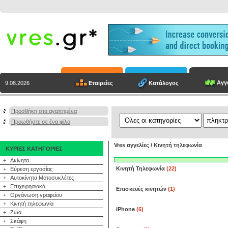
Αγγε
Εταιρείες
Κατάλογος
9.08.2026
Προσθήκη στα αγαπημένα
Προωθήστε σε ένα φίλο
Vres αγγελίες
/
Κινητή τηλεφωνία
ΚΥΡΙΕΣ ΚΑΤΗΓΟΡΙΕΣ
+
Ακίνητα
Κινητή Τηλεφωνία
(22)
+
Εύρεση εργασίας
+
Αυτοκίνητα Μοτοσυκλέτες
+
Επιχειρησιακά
Επισκευές κινητών
(1)
+
Οργάνωση γραφείου
+
Κινητή τηλεφωνία
iPhone
(6)
+
Ζώα
+
Σκάφη