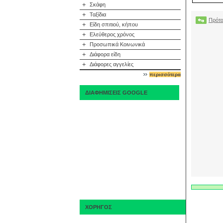
+
Σκάφη
+
Ταξίδια
Πρότα
+
Είδη σπιτιού, κήπου
+
Ελεύθερος χρόνος
+
Προσωπικά Κοινωνικά
+
Διάφορα είδη
+
Διάφορες αγγελίες
περισσότερα
ΔΙΑΦΗΜΙΣΕΙΣ GOOGLE
ΧΟΡΗΓΟΣ