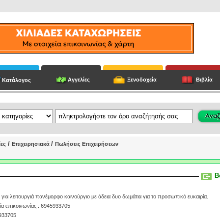
Αγγελίες
Ξενοδοχεία
Βιβλία
Κατάλογος
/
/
ίες
Επιχειρησιακά
Πωλήσεις Επιχειρήσεων
B
ο για λειτουργιά πανέμορφο καινούργιο με άδεια δυο δωμάτια για το προσωπικό ευκαιρία.
ία επικοινωνίας : 6945933705
5933705