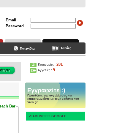
Email
Password
Ταινίες
Παιχνίδια
281
Κατηγορίες :
9
Αγγελίες :
Εγγραφείτε :)
Προσθέστε την αγγελία σας και
επικοινωνείστε με τους χρήστες του
Vres.gr
each Bar
ΔΙΑΦΗΜΙΣΕΙΣ GOOGLE