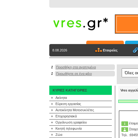
Εταιρείες
8.08.2026
Προσθήκη στα αγαπημένα
Προωθήστε σε ένα φίλο
ΚΥΡΙΕΣ ΚΑΤΗΓΟΡΙΕΣ
Vres αγγελ
+
Ακίνητα
+
Εύρεση εργασίας
+
Αυτοκίνητα Μοτοσυκλέτες
+
Επιχειρησιακά
+
Οργάνωση γραφείου
έτοιμ
+
Κινητή τηλεφωνία
Στοιχε
+
Ζώα
Τηλ. :694