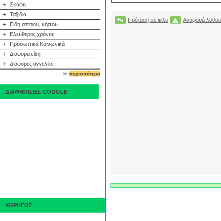
+
Σκάφη
+
Ταξίδια
Πρόταση σε φίλο
Αναφορά λάθου
+
Είδη σπιτιού, κήπου
+
Ελεύθερος χρόνος
+
Προσωπικά Κοινωνικά
+
Διάφορα είδη
+
Διάφορες αγγελίες
περισσότερα
ΔΙΑΦΗΜΙΣΕΙΣ GOOGLE
ΧΟΡΗΓΟΣ