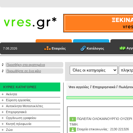
Αγγε
Εταιρείες
Κατάλογος
7.08.2026
Προσθήκη στα αγαπημένα
Προωθήστε σε ένα φίλο
/
/
ΚΥΡΙΕΣ ΚΑΤΗΓΟΡΙΕΣ
Vres αγγελίες
Επιχειρησιακά
Πωλήσει
+
Ακίνητα
+
Εύρεση εργασίας
+
Αυτοκίνητα Μοτοσυκλέτες
+
Επιχειρησιακά
+
Οργάνωση γραφείου
ΠΩΛΕΙΤΑΙ ΟΛΟΚΑΙΝΟΥΡΓΙΟ ΟΥΖΕΡ
+
Κινητή τηλεφωνία
ΤΙΜΗ.
Στοιχεία επικοινωνίας : 2130 221326
+
Ζώα