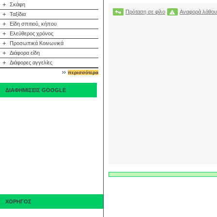
+
Σκάφη
Πρόταση σε φίλο
Αναφορά λάθου
+
Ταξίδια
+
Είδη σπιτιού, κήπου
+
Ελεύθερος χρόνος
+
Προσωπικά Κοινωνικά
+
Διάφορα είδη
+
Διάφορες αγγελίες
περισσότερα
ΔΙΑΦΗΜΙΣΕΙΣ GOOGLE
ΧΟΡΗΓΟΣ