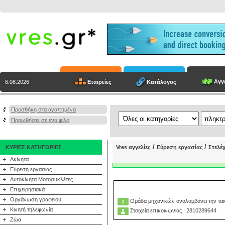
Αγγε
Εταιρείες
Κατάλογος
6.08.2026
Προσθήκη στα αγαπημένα
Προωθήστε σε ένα φίλο
/
/
ΚΥΡΙΕΣ ΚΑΤΗΓΟΡΙΕΣ
Vres αγγελίες
Εύρεση εργασίας
Στελέ
+
Ακίνητα
+
Εύρεση εργασίας
+
Αυτοκίνητα Μοτοσυκλέτες
+
Επιχειρησιακά
+
Οργάνωση γραφείου
Ομάδα μηχανικών αναλαμβάνει την τακτ
+
Κινητή τηλεφωνία
Στοιχεία επικοινωνίας : 2810289644
+
Ζώα