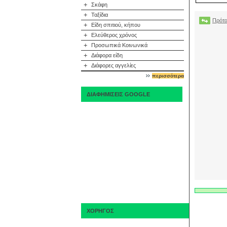
+
Σκάφη
+
Ταξίδια
Πρότα
+
Είδη σπιτιού, κήπου
+
Ελεύθερος χρόνος
+
Προσωπικά Κοινωνικά
+
Διάφορα είδη
+
Διάφορες αγγελίες
περισσότερα
ΔΙΑΦΗΜΙΣΕΙΣ GOOGLE
ΧΟΡΗΓΟΣ