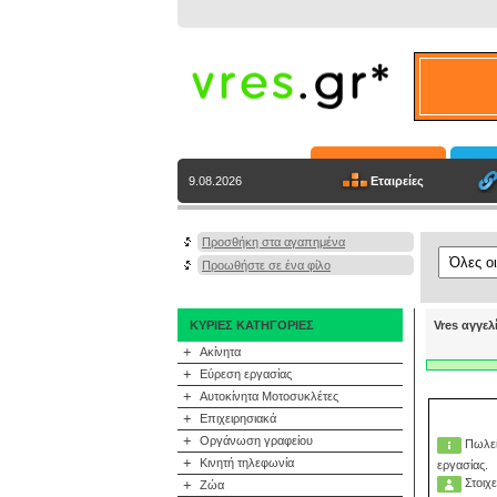
Εταιρείες
9.08.2026
Προσθήκη στα αγαπημένα
Προωθήστε σε ένα φίλο
ΚΥΡΙΕΣ ΚΑΤΗΓΟΡΙΕΣ
Vres αγγελ
+
Ακίνητα
+
Εύρεση εργασίας
+
Αυτοκίνητα Μοτοσυκλέτες
+
Επιχειρησιακά
+
Οργάνωση γραφείου
Πωλεί
+
Κινητή τηλεφωνία
εργασίας.
Στοιχε
+
Ζώα