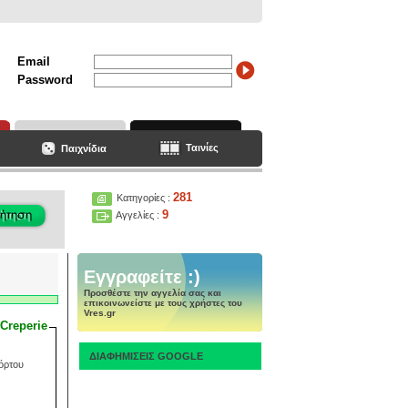
Email
Password
Ταινίες
Παιχνίδια
281
Κατηγορίες :
9
Αγγελίες :
Εγγραφείτε :)
Προσθέστε την αγγελία σας και
επικοινωνείστε με τους χρήστες του
Vres.gr
Creperie
ΔΙΑΦΗΜΙΣΕΙΣ GOOGLE
φόρτου