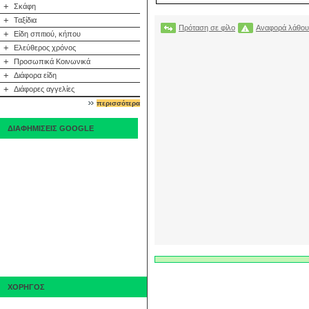
+
Σκάφη
+
Ταξίδια
Πρόταση σε φίλο
Αναφορά λάθου
+
Είδη σπιτιού, κήπου
+
Ελεύθερος χρόνος
+
Προσωπικά Κοινωνικά
+
Διάφορα είδη
+
Διάφορες αγγελίες
περισσότερα
ΔΙΑΦΗΜΙΣΕΙΣ GOOGLE
ΧΟΡΗΓΟΣ