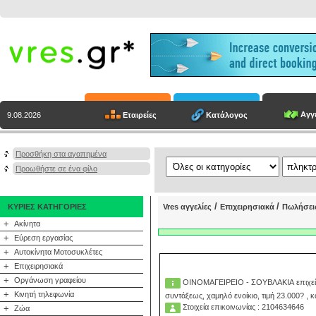
Αγγε
Εταιρείες
Κατάλογος
9.08.2026
Προσθήκη στα αγαπημένα
Προωθήστε σε ένα φίλο
/
/
ΚΥΡΙΕΣ ΚΑΤΗΓΟΡΙΕΣ
Vres αγγελίες
Επιχειρησιακά
Πωλήσει
+
Ακίνητα
+
Εύρεση εργασίας
+
Αυτοκίνητα Μοτοσυκλέτες
+
Επιχειρησιακά
+
Οργάνωση γραφείου
ΟΙΝΟΜΑΓΕΙΡΕΙΟ - ΣΟΥΒΛΑΚΙΑ επιχείρησ
+
Κινητή τηλεφωνία
συντάξεως, χαμηλό ενοίκιο, τιμή 23.000? ,
Στοιχεία επικοινωνίας : 2104634646
+
Ζώα