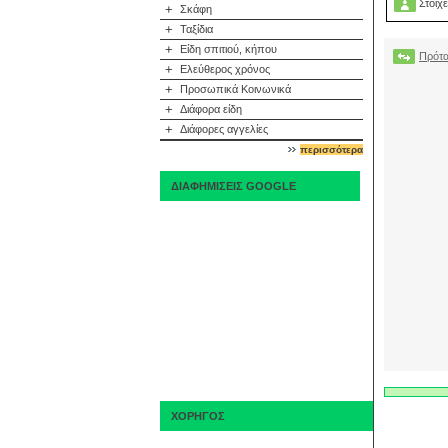
Στοιχε
+
Σκάφη
+
Ταξίδια
+
Είδη σπιτιού, κήπου
Πρότα
+
Ελεύθερος χρόνος
+
Προσωπικά Κοινωνικά
+
Διάφορα είδη
+
Διάφορες αγγελίες
περισσότερα
ΔΙΑΦΗΜΙΣΕΙΣ GOOGLE
ΧΟΡΗΓΟΣ