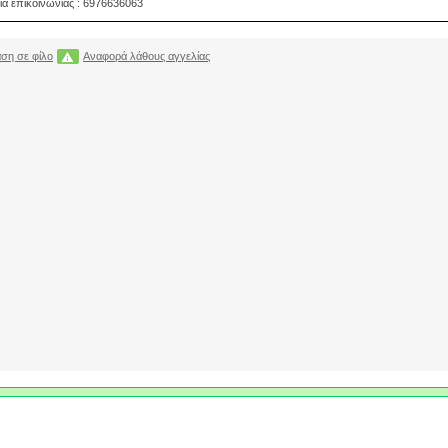
ία επικοινωνίας : 6976636063
ση σε φίλο
Αναφορά λάθους αγγελίας