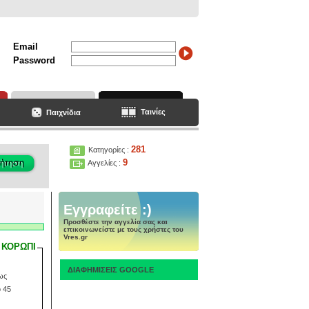
Email
Password
Ταινίες
Παιχνίδια
281
Κατηγορίες :
9
Αγγελίες :
Εγγραφείτε :)
Προσθέστε την αγγελία σας και
επικοινωνείστε με τους χρήστες του
Vres.gr
 ΚΟΡΩΠΙ
ΔΙΑΦΗΜΙΣΕΙΣ GOOGLE
ως
ό 45