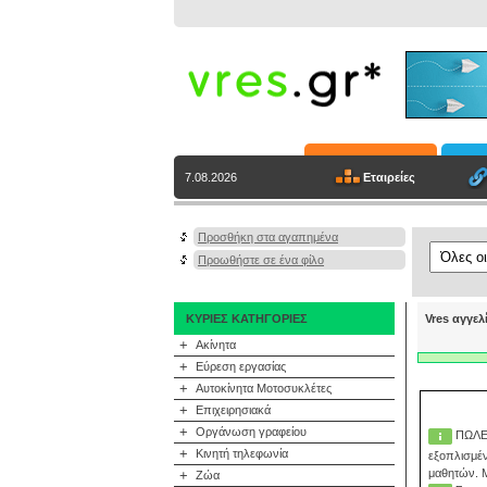
Εταιρείες
7.08.2026
Προσθήκη στα αγαπημένα
Προωθήστε σε ένα φίλο
ΚΥΡΙΕΣ ΚΑΤΗΓΟΡΙΕΣ
Vres αγγελ
+
Ακίνητα
+
Εύρεση εργασίας
+
Αυτοκίνητα Μοτοσυκλέτες
+
Επιχειρησιακά
+
Οργάνωση γραφείου
ΠΩΛΕΊ
+
Κινητή τηλεφωνία
εξοπλισμέν
μαθητών. Μ
+
Ζώα