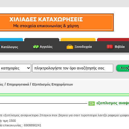
Αγγελίες
Ξενοδοχεία
Βιβλία
Κατάλογος
/
/
ίες
Επιχειρησιακά
Εξοπλισμός Επιχειρήσεων
εξοπλισμος αναψ
ε εξοπλισμος αναψυκτειριο 2παγκοι inox βιτρινα για σαντ τυροπιτειρα λαντζα ραφιερα γραφει
ly τιμη 1500
ία επικοινωνίας : 6908890241