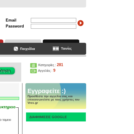
Email
Password
Ταινίες
Παιχνίδια
281
Κατηγορίες :
9
Αγγελίες :
Εγγραφείτε :)
Προσθέστε την αγγελία σας και
επικοινωνείστε με τους χρήστες του
Vres.gr
υκτηρειο
ΔΙΑΦΗΜΙΣΕΙΣ GOOGLE
ο ταμειο