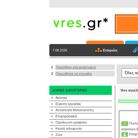
Εταιρείες
7.08.2026
Προσθήκη στα αγαπημένα
Προωθήστε σε ένα φίλο
ΚΥΡΙΕΣ ΚΑΤΗΓΟΡΙΕΣ
Vres αγγελ
+
Ακίνητα
+
Εύρεση εργασίας
+
Αυτοκίνητα Μοτοσυκλέτες
+
Επιχειρησιακά
+
Οργάνωση γραφείου
Πωλητ
+
Κινητή τηλεφωνία
espresso il
Στοιχε
+
Ζώα