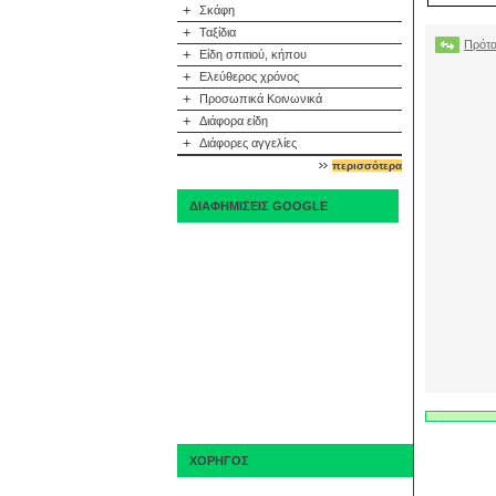
+
Σκάφη
+
Ταξίδια
Πρότα
+
Είδη σπιτιού, κήπου
+
Ελεύθερος χρόνος
+
Προσωπικά Κοινωνικά
+
Διάφορα είδη
+
Διάφορες αγγελίες
περισσότερα
ΔΙΑΦΗΜΙΣΕΙΣ GOOGLE
ΧΟΡΗΓΟΣ