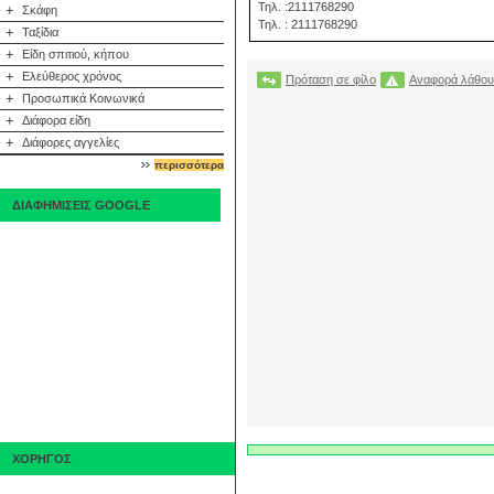
Τηλ. :2111768290
+
Σκάφη
Τηλ. : 2111768290
+
Ταξίδια
+
Είδη σπιτιού, κήπου
+
Ελεύθερος χρόνος
Πρόταση σε φίλο
Αναφορά λάθου
+
Προσωπικά Κοινωνικά
+
Διάφορα είδη
+
Διάφορες αγγελίες
περισσότερα
ΔΙΑΦΗΜΙΣΕΙΣ GOOGLE
ΧΟΡΗΓΟΣ