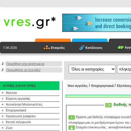
Αγγε
Εταιρείες
Κατάλογος
7.08.2026
Προσθήκη στα αγαπημένα
Προωθήστε σε ένα φίλο
/
/
ΚΥΡΙΕΣ ΚΑΤΗΓΟΡΙΕΣ
Vres αγγελίες
Επιχειρησιακά
Εξοπλισ
+
Ακίνητα
+
Εύρεση εργασίας
+
διεθνής 
Αυτοκίνητα Μοτοσυκλέτες
+
Επιχειρησιακά
+
Οργάνωση γραφείου
Είμαστε μια διεθνής πλατφόρμα συναλ
+
Κινητή τηλεφωνία
πλατφόρμα μας οι χονδρέμποροι έχουν την 
Στοιχεία επικοινωνίας : anna@merkand
+
Ζώα