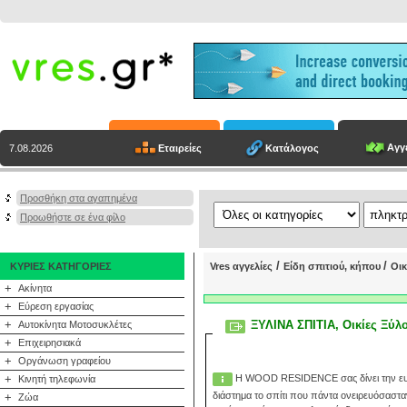
Αγγε
Εταιρείες
Κατάλογος
7.08.2026
Προσθήκη στα αγαπημένα
Προωθήστε σε ένα φίλο
/
/
ΚΥΡΙΕΣ ΚΑΤΗΓΟΡΙΕΣ
Vres αγγελίες
Είδη σπιτιού, κήπου
Οικ
+
Ακίνητα
+
Εύρεση εργασίας
+
ΞΥΛΙΝΑ ΣΠΙΤΙΑ, Oικίες Ξύλου ,Προκατασκευασμένα Σπίτια ,Σπίτια κηπου, προκατ
Αυτοκίνητα Μοτοσυκλέτες
+
Επιχειρησιακά
+
Οργάνωση γραφείου
+
Η WOOD RESIDENCE σας δίνει την ευκα
Κινητή τηλεφωνία
διάστημα το σπίτι που πάντα ονειρευόσασταν
+
Ζώα