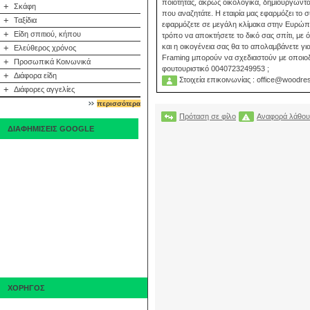
ποιότητας, άκρως οικολογικά, δημιουργώντα
+
Σκάφη
που αναζητάτε. Η εταιρία μας εφαρμόζει τ
+
Ταξίδια
εφαρμόζετε σε μεγάλη κλίμακα στην Ευρώπη και στις Η.Π.Α. και αντιπροσωπεύε
+
Είδη σπιτιού, κήπου
τρόπο να αποκτήσετε το δικό σας σπίτι, με ό
και η οικογένεια σας θα το απολαμβάνετε γι
+
Ελεύθερος χρόνος
Framing μπορούν να σχεδιαστούν με οποιοδ
+
Προσωπικά Κοινωνικά
φουτουριστικό 0040723249953 ;
+
Διάφορα είδη
Στοιχεία επικοινωνίας : office@woodre
+
Διάφορες αγγελίες
περισσότερα
Πρόταση σε φίλο
Αναφορά λάθου
ΔΙΑΦΗΜΙΣΕΙΣ GOOGLE
ΧΟΡΗΓΟΣ