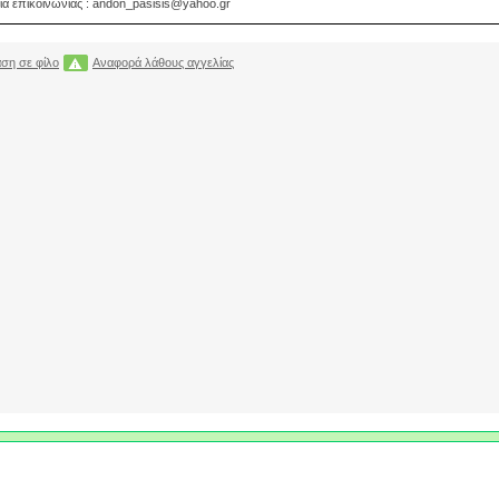
ία επικοινωνίας : andon_pasisis@yahoo.gr
ση σε φίλο
Αναφορά λάθους αγγελίας