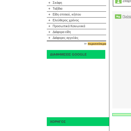
Στοιχε
+
Σκάφη
+
Ταξίδια
+
Είδη σπιτιού, κήπου
Πρότα
+
Ελεύθερος χρόνος
+
Προσωπικά Κοινωνικά
+
Διάφορα είδη
+
Διάφορες αγγελίες
περισσότερα
ΔΙΑΦΗΜΙΣΕΙΣ GOOGLE
ΧΟΡΗΓΟΣ