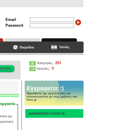
Email
Password
Ταινίες
Παιχνίδια
281
Κατηγορίες :
9
Αγγελίες :
Εγγραφείτε :)
Προσθέστε την αγγελία σας και
επικοινωνείστε με τους χρήστες του
Vres.gr
νεργασία
ΔΙΑΦΗΜΙΣΕΙΣ GOOGLE
κηση (με
Προοπτική