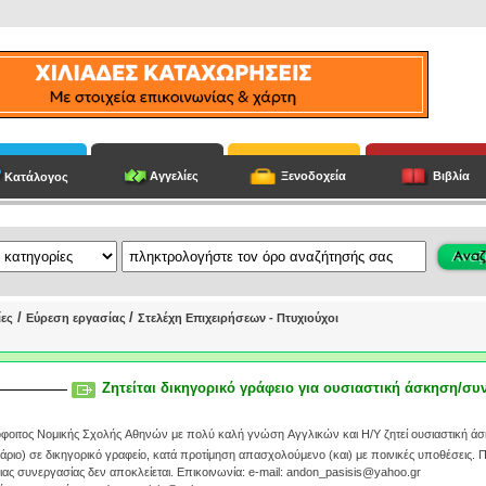
Αγγελίες
Ξενοδοχεία
Βιβλία
Κατάλογος
/
/
ίες
Εύρεση εργασίας
Στελέχη Επιχειρήσεων - Πτυχιούχοι
Ζητείται δικηγορικό γράφειο για ουσιαστική άσκηση/συ
όφοιτος Νομικής Σχολής Αθηνών με πολύ καλή γνώση Αγγλικών και Η/Υ ζητεί ουσιαστική άσ
ριο) σε δικηγορικό γραφείο, κατά προτίμηση απασχολούμενο (και) με ποινικές υποθέσεις. 
ας συνεργασίας δεν αποκλείεται. Eπικοινωνία: e-mail: andon_pasisis@yahoo.gr