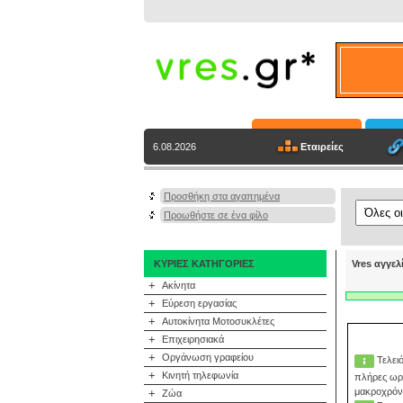
Εταιρείες
6.08.2026
Προσθήκη στα αγαπημένα
Προωθήστε σε ένα φίλο
ΚΥΡΙΕΣ ΚΑΤΗΓΟΡΙΕΣ
Vres αγγελ
+
Ακίνητα
+
Εύρεση εργασίας
+
Αυτοκίνητα Μοτοσυκλέτες
+
Επιχειρησιακά
+
Οργάνωση γραφείου
Τελει
+
Κινητή τηλεφωνία
πλήρες ωρά
μακροχρόνι
+
Ζώα