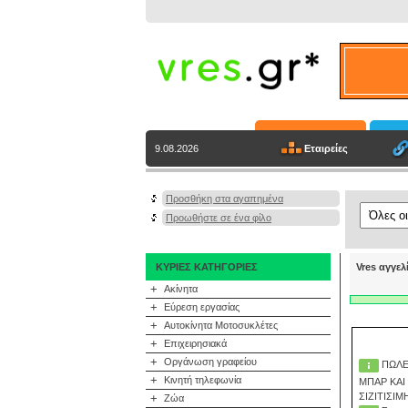
Εταιρείες
9.08.2026
Προσθήκη στα αγαπημένα
Προωθήστε σε ένα φίλο
ΚΥΡΙΕΣ ΚΑΤΗΓΟΡΙΕΣ
Vres αγγελ
+
Ακίνητα
+
Εύρεση εργασίας
+
Αυτοκίνητα Μοτοσυκλέτες
+
Επιχειρησιακά
+
Οργάνωση γραφείου
ΠΩΛΕ
+
Κινητή τηλεφωνία
ΜΠΑΡ ΚΑΙ
ΣΙΖΙΤΙΣΙ
+
Ζώα