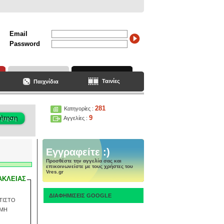
Email
Password
Ταινίες
Παιχνίδια
281
Κατηγορίες :
9
Αγγελίες :
Εγγραφείτε :)
Προσθέστε την αγγελία σας και
επικοινωνείστε με τους χρήστες του
Vres.gr
ΑΚΛΕΙΑΣ
ΔΙΑΦΗΜΙΣΕΙΣ GOOGLE
ΚΤΙΣΤΟ
IMH