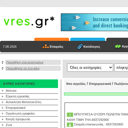
Αγγε
Εταιρείες
Κατάλογος
7.08.2026
Προσθήκη στα αγαπημένα
Προωθήστε σε ένα φίλο
/
/
ΚΥΡΙΕΣ ΚΑΤΗΓΟΡΙΕΣ
Vres αγγελίες
Επιχειρησιακά
Πωλήσει
+
Ακίνητα
+
Εύρεση εργασίας
+
Αυτοκίνητα Μοτοσυκλέτες
+
Επιχειρησιακά
+
Οργάνωση γραφείου
ΜΠΟΥΓΑΤΣΑ-ΟΥΖΕΡΙ ΠΩΛΕΙΤΑΙ ΠΑ
+
Κινητή τηλεφωνία
ΚΑΛΗ ΤΙΜΗ ΤΗΛ.6937292900
Στοιχεία επικοινωνίας : 6937292900
+
Ζώα