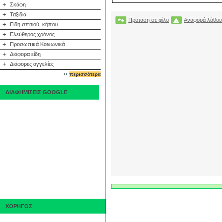
+
Σκάφη
+
Ταξίδια
Πρόταση σε φίλο
Αναφορά λάθου
+
Είδη σπιτιού, κήπου
+
Ελεύθερος χρόνος
+
Προσωπικά Κοινωνικά
+
Διάφορα είδη
+
Διάφορες αγγελίες
περισσότερα
ΔΙΑΦΗΜΙΣΕΙΣ GOOGLE
ΧΟΡΗΓΟΣ