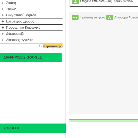
Στοιχεία επικοινωνίας : 6945978956
+
Σκάφη
+
Ταξίδια
+
Είδη σπιτιού, κήπου
Πρόταση σε φίλο
Αναφορά λάθου
+
Ελεύθερος χρόνος
+
Προσωπικά Κοινωνικά
+
Διάφορα είδη
+
Διάφορες αγγελίες
περισσότερα
ΔΙΑΦΗΜΙΣΕΙΣ GOOGLE
ΧΟΡΗΓΟΣ