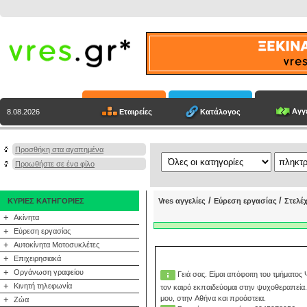
Αγγε
Εταιρείες
Κατάλογος
8.08.2026
Προσθήκη στα αγαπημένα
Προωθήστε σε ένα φίλο
/
/
ΚΥΡΙΕΣ ΚΑΤΗΓΟΡΙΕΣ
Vres αγγελίες
Εύρεση εργασίας
Στελέ
+
Ακίνητα
+
Εύρεση εργασίας
+
Αυτοκίνητα Μοτοσυκλέτες
+
Επιχειρησιακά
+
Οργάνωση γραφείου
Γειά σας. Είμαι απόφοιτη του τμήματο
+
Κινητή τηλεφωνία
τον καιρό εκπαιδεύομαι στην ψυχοθεραπεία.
μου, στην Αθήνα και προάστεια.
+
Ζώα