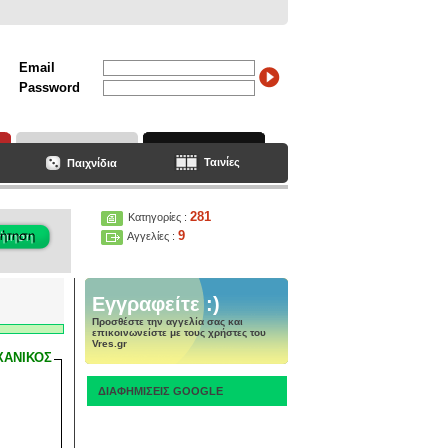
Email
Password
Ταινίες
Παιχνίδια
281
Κατηγορίες :
9
Αγγελίες :
Εγγραφείτε :)
Προσθέστε την αγγελία σας και
επικοινωνείστε με τους χρήστες του
Vres.gr
ΧΑΝΙΚΟΣ
ΔΙΑΦΗΜΙΣΕΙΣ GOOGLE