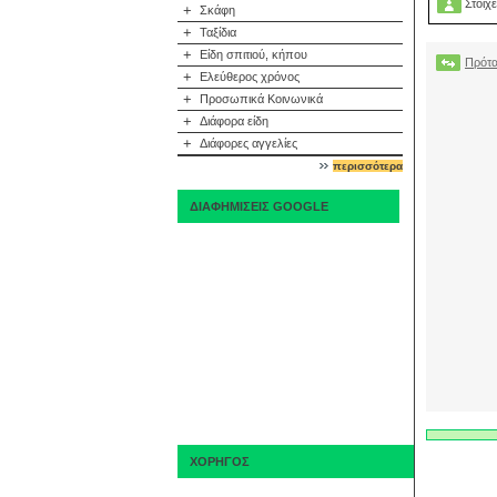
Στοιχε
+
Σκάφη
+
Ταξίδια
+
Είδη σπιτιού, κήπου
Πρότα
+
Ελεύθερος χρόνος
+
Προσωπικά Κοινωνικά
+
Διάφορα είδη
+
Διάφορες αγγελίες
περισσότερα
ΔΙΑΦΗΜΙΣΕΙΣ GOOGLE
ΧΟΡΗΓΟΣ