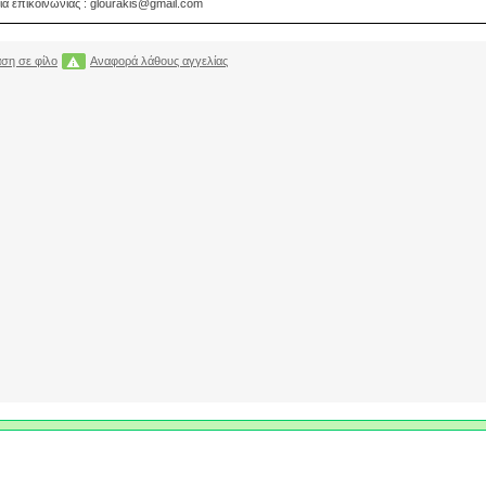
ία επικοινωνίας : glourakis@gmail.com
ση σε φίλο
Αναφορά λάθους αγγελίας