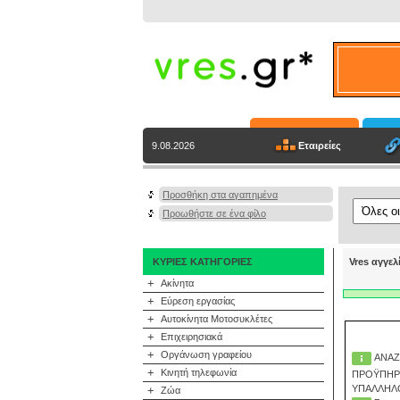
Εταιρείες
9.08.2026
Προσθήκη στα αγαπημένα
Προωθήστε σε ένα φίλο
ΚΥΡΙΕΣ ΚΑΤΗΓΟΡΙΕΣ
Vres αγγελ
+
Ακίνητα
+
Εύρεση εργασίας
+
Αυτοκίνητα Μοτοσυκλέτες
+
Επιχειρησιακά
+
Οργάνωση γραφείου
ΑΝΑΖ
+
Κινητή τηλεφωνία
ΠΡΟΫΠΗΡΕ
+
Ζώα