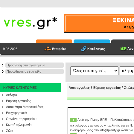
Αγγε
Εταιρείες
Κατάλογος
9.08.2026
Προσθήκη στα αγαπημένα
Προωθήστε σε ένα φίλο
/
/
ΚΥΡΙΕΣ ΚΑΤΗΓΟΡΙΕΣ
Vres αγγελίες
Εύρεση εργασίας
Στελέ
+
Ακίνητα
+
Εύρεση εργασίας
+
Αυτοκίνητα Μοτοσυκλέτες
+
Επιχειρησιακά
+
Οργάνωση γραφείου
Από την Planty ΕΠΕ – Πολλαπλασιαστι
+
Κινητή τηλεφωνία
τεχνολόγος γεωπόνος – πωλητής για τη Ν.
ενδιαφέρον σας στο info@planty.gr ώστε να
+
Ζώα