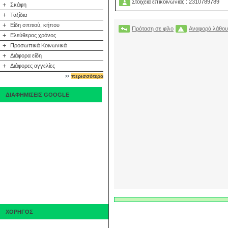
Στοιχεία επικοινωνίας : 2310789789
+
Σκάφη
+
Ταξίδια
+
Είδη σπιτιού, κήπου
Πρόταση σε φίλο
Αναφορά λάθου
+
Ελεύθερος χρόνος
+
Προσωπικά Κοινωνικά
+
Διάφορα είδη
+
Διάφορες αγγελίες
περισσότερα
ΔΙΑΦΗΜΙΣΕΙΣ GOOGLE
ΧΟΡΗΓΟΣ