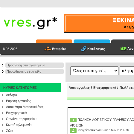
Αγγε
Εταιρείες
Κατάλογος
8.08.2026
Προσθήκη στα αγαπημένα
Προωθήστε σε ένα φίλο
/
/
ΚΥΡΙΕΣ ΚΑΤΗΓΟΡΙΕΣ
Vres αγγελίες
Επιχειρησιακά
Πωλήσει
+
Ακίνητα
+
Εύρεση εργασίας
+
Αυτοκίνητα Μοτοσυκλέτες
+
Επιχειρησιακά
+
Οργάνωση γραφείου
ΠΩΛΗΣΗ ΛΟΓΙΣΤΙΚΟΥ ΓΡΑΦΕΙΟΥ Λ
+
Κινητή τηλεφωνία
ΛΙΟΣΙΩΝ
Στοιχεία επικοινωνίας : 6977120976
+
Ζώα