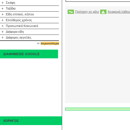
+
Σκάφη
+
Ταξίδια
Πρόταση σε φίλο
Αναφορά λάθου
+
Είδη σπιτιού, κήπου
+
Ελεύθερος χρόνος
+
Προσωπικά Κοινωνικά
+
Διάφορα είδη
+
Διάφορες αγγελίες
περισσότερα
ΔΙΑΦΗΜΙΣΕΙΣ GOOGLE
ΧΟΡΗΓΟΣ