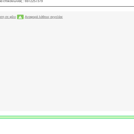
ία επικοινωνίας : 6972257379
ση σε φίλο
Αναφορά λάθους αγγελίας