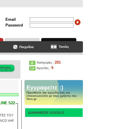
Email
Password
Ταινίες
Παιχνίδια
281
Κατηγορίες :
9
Αγγελίες :
Εγγραφείτε :)
Προσθέστε την αγγελία σας και
επικοινωνείστε με τους χρήστες του
Vres.gr
INE S22
ΔΙΑΦΗΜΙΣΕΙΣ GOOGLE
ΤΕΣ ΤΟΥ
 R/CD VHF