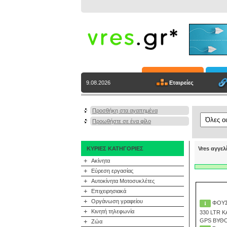
Εταιρείες
9.08.2026
Προσθήκη στα αγαπημένα
Προωθήστε σε ένα φίλο
ΚΥΡΙΕΣ ΚΑΤΗΓΟΡΙΕΣ
Vres αγγελ
+
Ακίνητα
+
Εύρεση εργασίας
+
Αυτοκίνητα Μοτοσυκλέτες
+
Επιχειρησιακά
+
Οργάνωση γραφείου
ΦΟΥΣ
+
Κινητή τηλεφωνία
330 LTR 
+
Ζώα