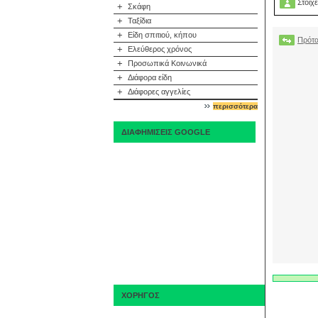
Στοιχε
+
Σκάφη
+
Ταξίδια
+
Είδη σπιτιού, κήπου
Πρότα
+
Ελεύθερος χρόνος
+
Προσωπικά Κοινωνικά
+
Διάφορα είδη
+
Διάφορες αγγελίες
περισσότερα
ΔΙΑΦΗΜΙΣΕΙΣ GOOGLE
ΧΟΡΗΓΟΣ