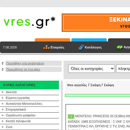
Αγγε
Εταιρείες
Κατάλογος
7.08.2026
Προσθήκη στα αγαπημένα
Προωθήστε σε ένα φίλο
/
/
ΚΥΡΙΕΣ ΚΑΤΗΓΟΡΙΕΣ
Vres αγγελίες
Σκάφη
Σκάφη
+
Ακίνητα
+
Εύρεση εργασίας
+
Αυτοκίνητα Μοτοσυκλέτες
+
Επιχειρησιακά
+
Οργάνωση γραφείου
ΜΟΝΤΕΛΟ: PRINCESS 33 (9,98m) ΚΙΝΗΤΗΡΕΣ: 2 Χ 250Hp TURBO DIESEL PENISOULAR V8 ΕΤΟΣ
+
Κινητή τηλεφωνία
ΚΑΤΑΣΚ: 1985 ΕΞΟΠΛΙΣΜΟΣ :  VHF  GPS  ΒΥΘΟΜΕΤΡΟ  RAD
ΓΕΝΝΗΤΡΙΑ  ΗΛ. ΕΡΓΑΤΗΣ  TV, DVD,
+
Ζώα