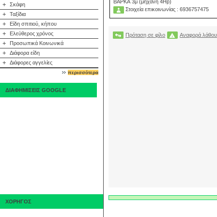
ΒΑΡΚΑ 3μ (μηχανή 4Hp)
+
Σκάφη
Στοιχεία επικοινωνίας : 6936757475
+
Ταξίδια
+
Είδη σπιτιού, κήπου
+
Ελεύθερος χρόνος
Πρόταση σε φίλο
Αναφορά λάθου
+
Προσωπικά Κοινωνικά
+
Διάφορα είδη
+
Διάφορες αγγελίες
περισσότερα
ΔΙΑΦΗΜΙΣΕΙΣ GOOGLE
ΧΟΡΗΓΟΣ