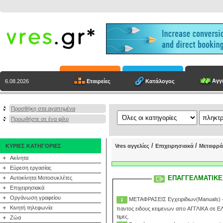
Αγγε
Εταιρείες
Κατάλογος
6.08.2026
Προσθήκη στα αγαπημένα
Προωθήστε σε ένα φίλο
/
/
ΚΥΡΙΕΣ ΚΑΤΗΓΟΡΙΕΣ
Vres αγγελίες
Επιχειρησιακά
Μεταφρά
+
Ακίνητα
+
Εύρεση εργασίας
+
ΕΠΑΓΓΕΛΜΑΤΙΚΕΣ 
Αυτοκίνητα Μοτοσυκλέτες
+
Επιχειρησιακά
+
Οργάνωση γραφείου
ΜΕΤΑΦΡΑΣΕΙΣ Εγχειριδιων(Manuals) - 
+
Κινητή τηλεφωνία
παντος ειδους κειμενων απο ΑΓΓΛΙΚΑ σε ΕΛ
τιμες.
+
Ζώα