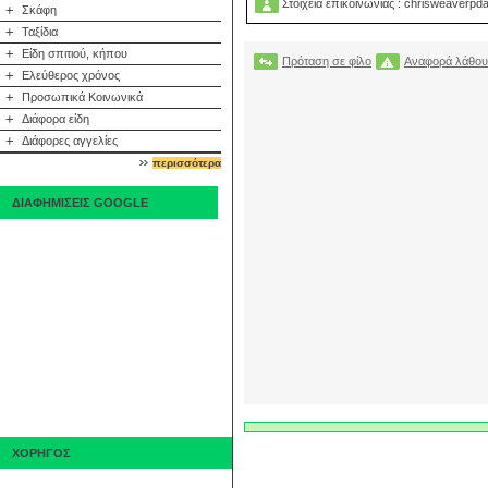
Στοιχεία επικοινωνίας : chrisweaverp
+
Σκάφη
+
Ταξίδια
+
Είδη σπιτιού, κήπου
Πρόταση σε φίλο
Αναφορά λάθου
+
Ελεύθερος χρόνος
+
Προσωπικά Κοινωνικά
+
Διάφορα είδη
+
Διάφορες αγγελίες
περισσότερα
ΔΙΑΦΗΜΙΣΕΙΣ GOOGLE
ΧΟΡΗΓΟΣ