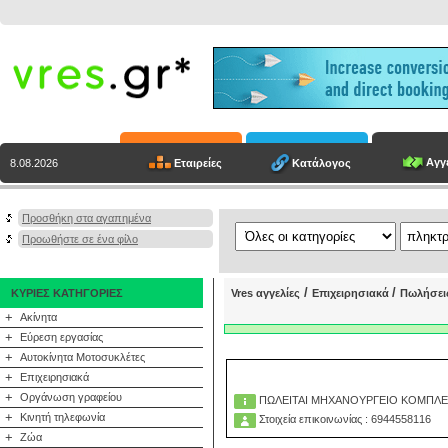
Αγγε
Εταιρείες
Κατάλογος
8.08.2026
Προσθήκη στα αγαπημένα
Προωθήστε σε ένα φίλο
/
/
ΚΥΡΙΕΣ ΚΑΤΗΓΟΡΙΕΣ
Vres αγγελίες
Επιχειρησιακά
Πωλήσει
+
Ακίνητα
+
Εύρεση εργασίας
+
Αυτοκίνητα Μοτοσυκλέτες
+
Επιχειρησιακά
+
Οργάνωση γραφείου
ΠΩΛΕΙΤΑΙ ΜΗΧΑΝΟΥΡΓΕΙΟ ΚΟΜΠΛ
+
Κινητή τηλεφωνία
Στοιχεία επικοινωνίας : 6944558116
+
Ζώα