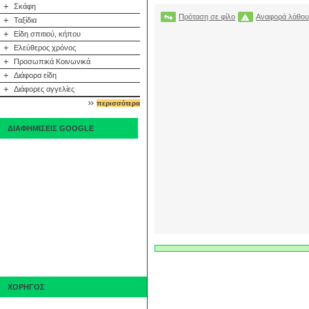
+
Σκάφη
Πρόταση σε φίλο
Αναφορά λάθου
+
Ταξίδια
+
Είδη σπιτιού, κήπου
+
Ελεύθερος χρόνος
+
Προσωπικά Κοινωνικά
+
Διάφορα είδη
+
Διάφορες αγγελίες
περισσότερα
ΔΙΑΦΗΜΙΣΕΙΣ GOOGLE
ΧΟΡΗΓΟΣ