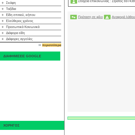
Στοιχεία επικοινωνίας : Στράτος 6974
+
Σκάφη
+
Ταξίδια
+
Είδη σπιτιού, κήπου
Πρόταση σε φίλο
Αναφορά λάθου
+
Ελεύθερος χρόνος
+
Προσωπικά Κοινωνικά
+
Διάφορα είδη
+
Διάφορες αγγελίες
περισσότερα
ΔΙΑΦΗΜΙΣΕΙΣ GOOGLE
ΧΟΡΗΓΟΣ