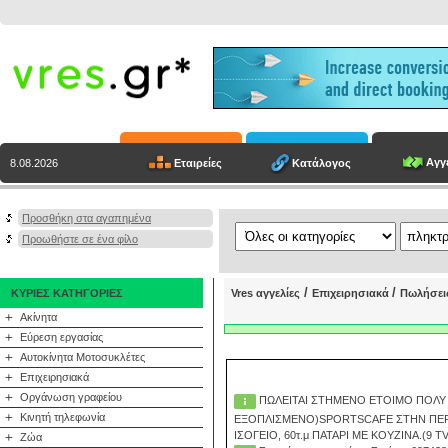
Αγγε
Εταιρείες
Κατάλογος
8.08.2026
Προσθήκη στα αγαπημένα
Προωθήστε σε ένα φίλο
/
/
ΚΥΡΙΕΣ ΚΑΤΗΓΟΡΙΕΣ
Vres αγγελίες
Επιχειρησιακά
Πωλήσει
+
Ακίνητα
+
Εύρεση εργασίας
+
Αυτοκίνητα Μοτοσυκλέτες
+
Επιχειρησιακά
+
Οργάνωση γραφείου
ΠΩΛΕΙΤΑΙ ΣΤΗΜΕΝΟ ΕΤΟΙΜΟ ΠΟΛ
+
Κινητή τηλεφωνία
ΕΞΟΠΛΙΣΜΕΝΟ)SPORTSCAFE ΣΤΗΝ ΠΕΡΙ
ΙΣΟΓΕΙΟ, 60τ.μ ΠΑΤΑΡΙ ΜΕ ΚΟΥΖΙΝΑ.(9 
+
Ζώα