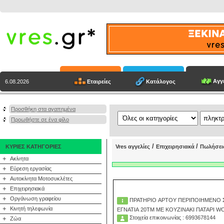
Αγγε
Εταιρείες
Κατάλογος
6.08.2026
Προσθήκη στα αγαπημένα
Προωθήστε σε ένα φίλο
/
/
ΚΥΡΙΕΣ ΚΑΤΗΓΟΡΙΕΣ
Vres αγγελίες
Επιχειρησιακά
Πωλήσει
+
Ακίνητα
+
Εύρεση εργασίας
+
Αυτοκίνητα Μοτοσυκλέτες
+
Επιχειρησιακά
+
Οργάνωση γραφείου
ΠΡΑΤΗΡΙΟ ΑΡΤΟΥ ΠΕΡΙΠΟΙΗΜΕΝΟ 
+
Κινητή τηλεφωνία
ΕΓΝΑΤΙΑ 20ΤΜ ΜΕ ΚΟΥΖΙΝΑΚΙ ΠΑΤΑΡΙ WC
Στοιχεία επικοινωνίας : 6993678144
+
Ζώα