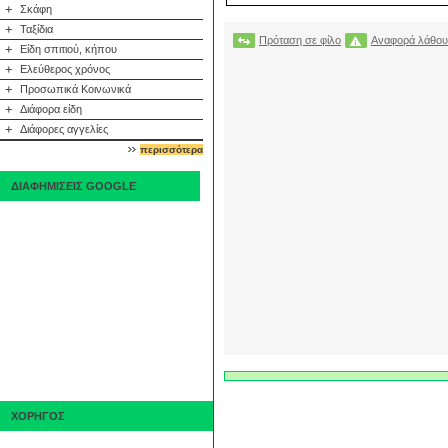
+
Σκάφη
+
Ταξίδια
Πρόταση σε φίλο
Αναφορά λάθου
+
Είδη σπιτιού, κήπου
+
Ελεύθερος χρόνος
+
Προσωπικά Κοινωνικά
+
Διάφορα είδη
+
Διάφορες αγγελίες
περισσότερα
ΔΙΑΦΗΜΙΣΕΙΣ GOOGLE
ΧΟΡΗΓΟΣ