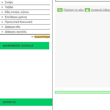
+
Σκάφη
+
Ταξίδια
Πρόταση σε φίλο
Αναφορά λάθου
+
Είδη σπιτιού, κήπου
+
Ελεύθερος χρόνος
+
Προσωπικά Κοινωνικά
+
Διάφορα είδη
+
Διάφορες αγγελίες
περισσότερα
ΔΙΑΦΗΜΙΣΕΙΣ GOOGLE
ΧΟΡΗΓΟΣ