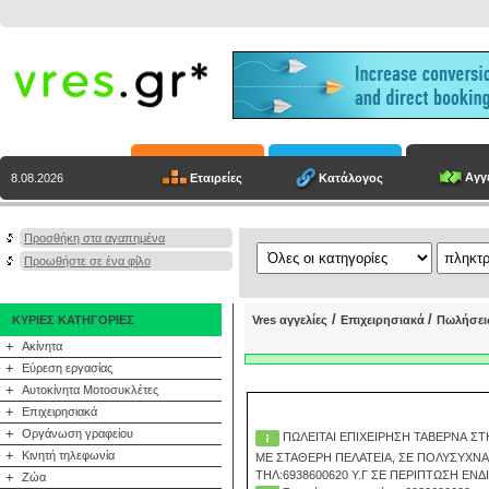
Αγγε
Εταιρείες
Κατάλογος
8.08.2026
Προσθήκη στα αγαπημένα
Προωθήστε σε ένα φίλο
/
/
ΚΥΡΙΕΣ ΚΑΤΗΓΟΡΙΕΣ
Vres αγγελίες
Επιχειρησιακά
Πωλήσει
+
Ακίνητα
+
Εύρεση εργασίας
+
Αυτοκίνητα Μοτοσυκλέτες
+
Επιχειρησιακά
+
Οργάνωση γραφείου
ΠΩΛΕΙΤΑΙ ΕΠΙΧΕΙΡΗΣΗ ΤΑΒΕΡΝΑ Σ
+
Κινητή τηλεφωνία
ΜΕ ΣΤΑΘΕΡΗ ΠΕΛΑΤΕΙΑ, ΣΕ ΠΟΛΥΣΥΧΝΑΣ
ΤΗΛ:6938600620 Υ.Γ ΣΕ ΠΕΡΙΠΤΩΣΗ Ε
+
Ζώα