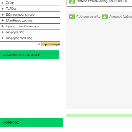
Στοιχεία επικοινωνίας : 6938600620
+
Σκάφη
+
Ταξίδια
+
Είδη σπιτιού, κήπου
Πρόταση σε φίλο
Αναφορά λάθου
+
Ελεύθερος χρόνος
+
Προσωπικά Κοινωνικά
+
Διάφορα είδη
+
Διάφορες αγγελίες
περισσότερα
ΔΙΑΦΗΜΙΣΕΙΣ GOOGLE
ΧΟΡΗΓΟΣ