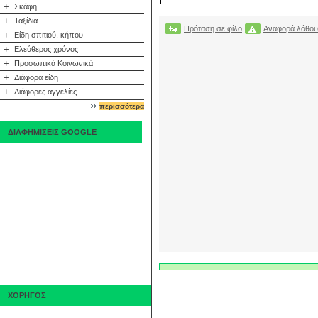
+
Σκάφη
+
Ταξίδια
Πρόταση σε φίλο
Αναφορά λάθου
+
Είδη σπιτιού, κήπου
+
Ελεύθερος χρόνος
+
Προσωπικά Κοινωνικά
+
Διάφορα είδη
+
Διάφορες αγγελίες
περισσότερα
ΔΙΑΦΗΜΙΣΕΙΣ GOOGLE
ΧΟΡΗΓΟΣ