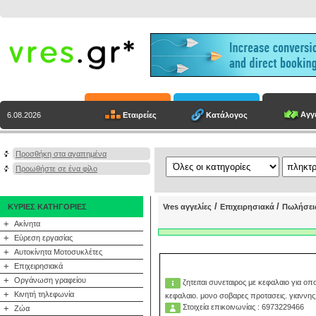
Αγγε
Εταιρείες
Κατάλογος
6.08.2026
Προσθήκη στα αγαπημένα
Προωθήστε σε ένα φίλο
/
/
ΚΥΡΙΕΣ ΚΑΤΗΓΟΡΙΕΣ
Vres αγγελίες
Επιχειρησιακά
Πωλήσει
+
Ακίνητα
+
Εύρεση εργασίας
+
Αυτοκίνητα Μοτοσυκλέτες
+
Επιχειρησιακά
+
Οργάνωση γραφείου
ζητειται συνεταιρος με κεφαλαιο για 
+
Κινητή τηλεφωνία
κεφαλαιο. μονο σοβαρες προτασεις. γιαννη
Στοιχεία επικοινωνίας : 6973229466
+
Ζώα