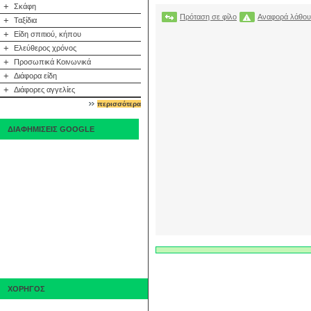
+
Σκάφη
Πρόταση σε φίλο
Αναφορά λάθου
+
Ταξίδια
+
Είδη σπιτιού, κήπου
+
Ελεύθερος χρόνος
+
Προσωπικά Κοινωνικά
+
Διάφορα είδη
+
Διάφορες αγγελίες
περισσότερα
ΔΙΑΦΗΜΙΣΕΙΣ GOOGLE
ΧΟΡΗΓΟΣ