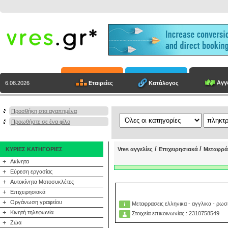
Αγγε
Εταιρείες
Κατάλογος
6.08.2026
Προσθήκη στα αγαπημένα
Προωθήστε σε ένα φίλο
/
/
ΚΥΡΙΕΣ ΚΑΤΗΓΟΡΙΕΣ
Vres αγγελίες
Επιχειρησιακά
Μεταφρά
+
Ακίνητα
+
Εύρεση εργασίας
+
Αυτοκίνητα Μοτοσυκλέτες
+
Επιχειρησιακά
+
Οργάνωση γραφείου
Μεταφρασεις ελληνικα - αγγλικα - ρωσι
+
Κινητή τηλεφωνία
Στοιχεία επικοινωνίας : 2310758549
+
Ζώα