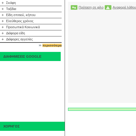
+
Σκάφη
Πρόταση σε φίλο
Αναφορά λάθου
+
Ταξίδια
+
Είδη σπιτιού, κήπου
+
Ελεύθερος χρόνος
+
Προσωπικά Κοινωνικά
+
Διάφορα είδη
+
Διάφορες αγγελίες
περισσότερα
ΔΙΑΦΗΜΙΣΕΙΣ GOOGLE
ΧΟΡΗΓΟΣ