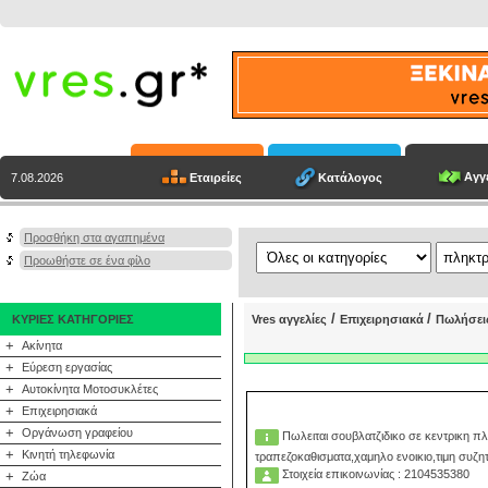
Αγγε
Εταιρείες
Κατάλογος
7.08.2026
Προσθήκη στα αγαπημένα
Προωθήστε σε ένα φίλο
/
/
ΚΥΡΙΕΣ ΚΑΤΗΓΟΡΙΕΣ
Vres αγγελίες
Επιχειρησιακά
Πωλήσει
+
Ακίνητα
+
Εύρεση εργασίας
+
Αυτοκίνητα Μοτοσυκλέτες
+
Επιχειρησιακά
+
Οργάνωση γραφείου
Πωλειται σουβλατζιδικο σε κεντρικη πλα
+
Κινητή τηλεφωνία
τραπεζοκαθισματα,χαμηλο ενοικιο,τιμη συζη
Στοιχεία επικοινωνίας : 2104535380
+
Ζώα