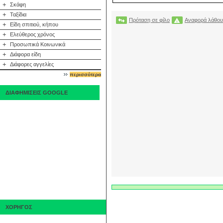
+
Σκάφη
+
Ταξίδια
Πρόταση σε φίλο
Αναφορά λάθου
+
Είδη σπιτιού, κήπου
+
Ελεύθερος χρόνος
+
Προσωπικά Κοινωνικά
+
Διάφορα είδη
+
Διάφορες αγγελίες
περισσότερα
ΔΙΑΦΗΜΙΣΕΙΣ GOOGLE
ΧΟΡΗΓΟΣ