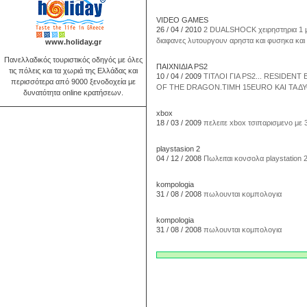
VIDEO GAMES
26 / 04 / 2010
2 DUALSHOCK χειρηστηρια 1 μ
διαφανες λυτουργουν αρηστα και φυσηκα και 
www.holiday.gr
Πανελλαδικός τουριστικός οδηγός με όλες
ΠΑΙΧΝΙΔΙΑ ΡS2
τις πόλεις και τα χωριά της Ελλάδας και
10 / 04 / 2009
ΤΙΤΛΟΙ ΓΙΑ ΡS2... RESIDEN
περισσότερα από 9000 ξενοδοχεία με
OF THE DRAGON.ΤΙΜΗ 15EURO ΚΑΙ ΤΑ ΔΥ
δυνατότητα online κρατήσεων.
xbox
18 / 03 / 2009
πελειτε xbox τσιπαρισμενο με 3
playstasion 2
04 / 12 / 2008
Πωλειται κονσολα playstation 2(
kompologia
31 / 08 / 2008
πωλουνται κομπολογια
kompologia
31 / 08 / 2008
πωλουνται κομπολογια