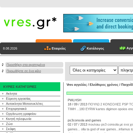
Αγγε
Εταιρείες
Κατάλογος
8.08.2026
Προσθήκη στα αγαπημένα
Προωθήστε σε ένα φίλο
Vres αγγελίες
/
Ελεύθερος χρόνος
/
Παιχνίδ
ΚΥΡΙΕΣ ΚΑΤΗΓΟΡΙΕΣ
+
Ακίνητα
+
Εύρεση εργασίας
PWLHSH
+
Αυτοκίνητα Μοτοσυκλέτες
18 / 09 / 2013
ΠΟΥΛΩ 2 ΚΟΝΣΟΛΕΣ PSP ΤΟ 
+
Επιχειρησιακά
TIMH ...180 EYRW kartes digimon opoios endi
+
Οργάνωση γραφείου
+
Κινητή τηλεφωνία
ps3consola and games
+
Ζώα
02 / 07 / 2013
πουλαω ps3 consola με ενα χειρισ
+
Σκάφη
games... olla ta god of war games...infamus to