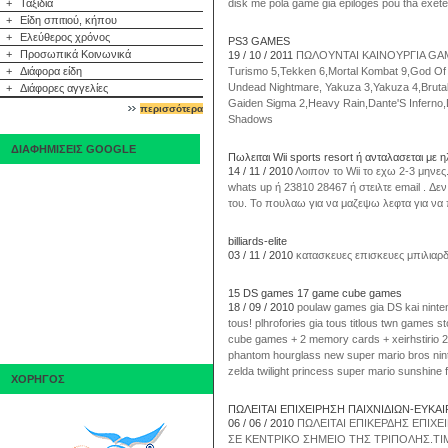
+
Ταξίδια
disk me pola game gia epiloges pou tha exet
+
Είδη σπιτιού, κήπου
+
Ελεύθερος χρόνος
PS3 GAMES
+
Προσωπικά Κοινωνικά
19 / 10 / 2011
ΠΩΛΟΥΝΤΑΙ ΚΑΙΝΟΥΡΓΙΑ GAMES
+
Διάφορα είδη
Turismo 5,Tekken 6,Mortal Kombat 9,God O
Undead Nightmare, Yakuza 3,Yakuza 4,Brutal
+
Διάφορες αγγελίες
Gaiden Sigma 2,Heavy Rain,Dante'S Inferno,
περισσότερα
Shadows
ΔΙΑΦΗΜΙΣΕΙΣ GOOGLE
Πωλειται Wii sports resort ή ανταλασεται με 
14 / 11 / 2010
Λοιπον το Wii το εχω 2-3 μηνε
whats up ή 23810 28467 ή στειλτε email . Δε
του. Το πουλαω για να μαζεψω λεφτα για να 
billiards-elite
03 / 11 / 2010
κατασκευες επισκευες μπιλιαρ
15 DS games 17 game cube games
18 / 09 / 2010
poulaw games gia DS kai ninten
tous! plhrofories gia tous titlous twn game
cube games + 2 memory cards + xeirhstirio 250
phantom hourglass new super mario bros ni
zelda twilight princess super mario sunshine f
ΧΟΡΗΓΟΣ
ΠΩΛΕΙΤΑΙ ΕΠΙΧΕΙΡΗΣΗ ΠΑΙΧΝΙΔΙΩΝ-ΕΥΚΑΙΡΙ
06 / 06 / 2010
ΠΩΛΕΙΤΑΙ ΕΠΙΚΕΡΔΗΣ ΕΠΙΧΕ
ΣΕ ΚΕΝΤΡΙΚΟ ΣΗΜΕΙΟ ΤΗΣ ΤΡΙΠΟΛΗΣ.ΤΙ